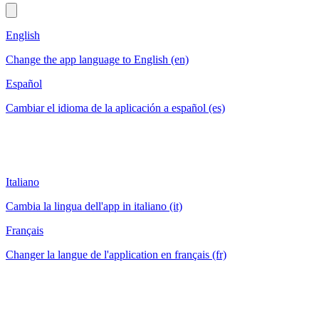
English
Change the app language to English (en)
Español
Cambiar el idioma de la aplicación a español (es)
Italiano
Cambia la lingua dell'app in italiano (it)
Français
Changer la langue de l'application en français (fr)