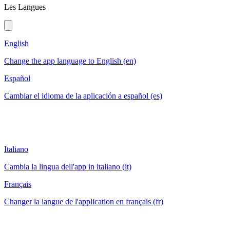
Les Langues
English
Change the app language to English (en)
Español
Cambiar el idioma de la aplicación a español (es)
Italiano
Cambia la lingua dell'app in italiano (it)
Français
Changer la langue de l'application en français (fr)