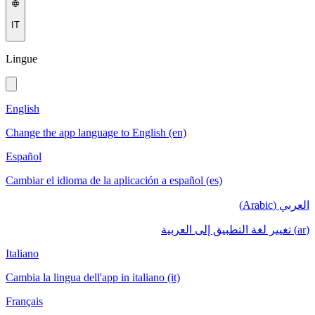
IT
Lingue
English
Change the app language to English (en)
Español
Cambiar el idioma de la aplicación a español (es)
العربي (Arabic)
(ar) تغيير لغة التطبيق إلى العربية
Italiano
Cambia la lingua dell'app in italiano (it)
Français