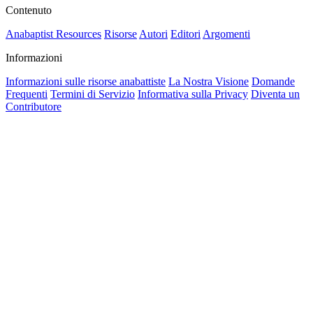
Contenuto
Anabaptist Resources
Risorse
Autori
Editori
Argomenti
Informazioni
Informazioni sulle risorse anabattiste
La Nostra Visione
Domande
Frequenti
Termini di Servizio
Informativa sulla Privacy
Diventa un
Contributore