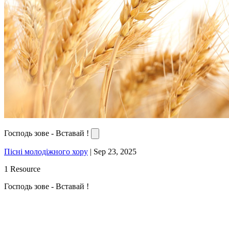
Господь зове - Вставай !
Пісні молодіжного хору
|
Sep 23, 2025
1 Resource
Господь зове - Вставай !