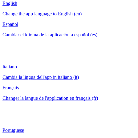
English
Change the app language to English (en)
Español
Cambiar el idioma de la aplicación a español (es)
Italiano
Cambia la lingua dell'app in italiano (it)
Français
Changer la langue de l'application en français (fr)
Portuguese