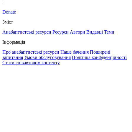
|
Donate
Зміст
Анабаптистські ресурси
Ресурси
Автори
Видавці
Теми
Інформація
Про анабаптистські ресурси
Наше бачення
Поширені
запитання
Умови обслуговування
Політика конфіденційності
Стати співавтором контенту