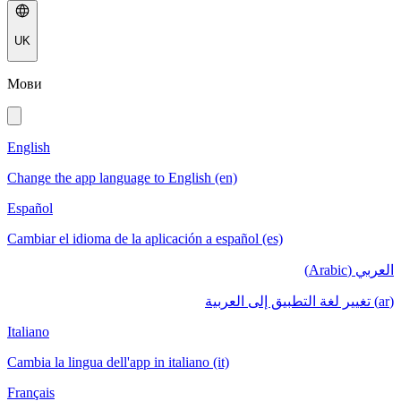
UK
Мови
English
Change the app language to English (en)
Español
Cambiar el idioma de la aplicación a español (es)
العربي (Arabic)
(ar) تغيير لغة التطبيق إلى العربية
Italiano
Cambia la lingua dell'app in italiano (it)
Français