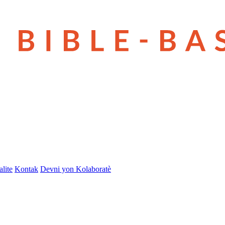
lite
Kontak
Devni yon Kolaboratè