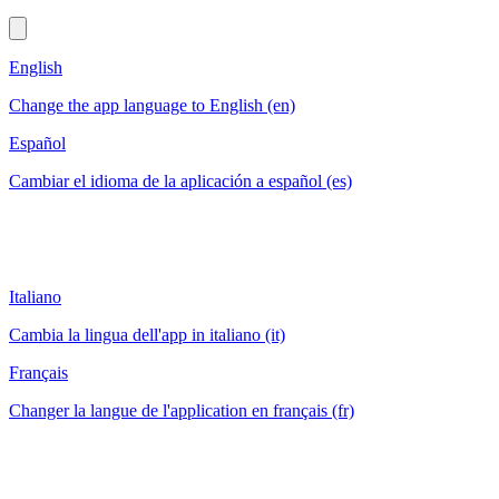
English
Change the app language to English (en)
Español
Cambiar el idioma de la aplicación a español (es)
Italiano
Cambia la lingua dell'app in italiano (it)
Français
Changer la langue de l'application en français (fr)