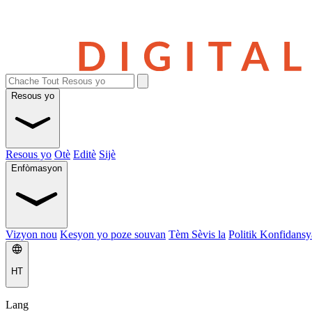
Resous yo
Resous yo
Otè
Editè
Sijè
Enfòmasyon
Vizyon nou
Kesyon yo poze souvan
Tèm Sèvis la
Politik Konfidansya
HT
Lang