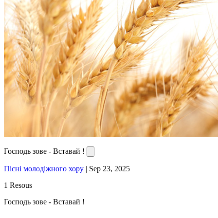
Господь зове - Вставай !
Пісні молодіжного хору
|
Sep 23, 2025
1 Resous
Господь зове - Вставай !