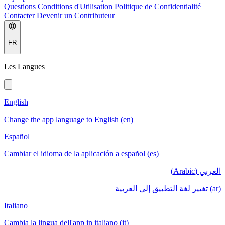
Questions
Conditions d'Utilisation
Politique de Confidentialité
Contacter
Devenir un Contributeur
FR
Les Langues
English
Change the app language to English (en)
Español
Cambiar el idioma de la aplicación a español (es)
العربي (Arabic)
(ar) تغيير لغة التطبيق إلى العربية
Italiano
Cambia la lingua dell'app in italiano (it)