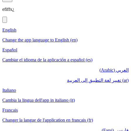
efiffx¿
English
Change the app language to English (en)
Español
Cambiar el idioma de la aplicación a español (es)
العربي (Arabic)
(ar) تغيير لغة التطبيق إلى العربية
Italiano
Cambia la lingua dell'app in italiano (it)
Français
Changer la langue de l'application en français (fr)
فارسی (Farsi)