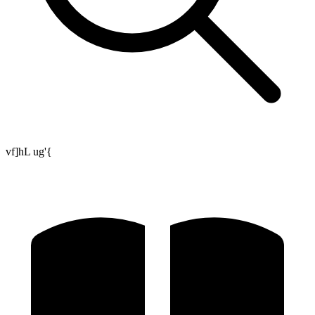
vf]hL ug'{