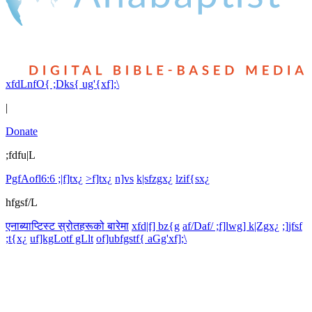
xfdLnfO{ ;Dks{ ug'{xf];\
|
Donate
;fdfu|L
PgfAofl6:6 ;|f]tx¿
>f]tx¿
n]vs
k|sfzgx¿
lzif{sx¿
hfgsf/L
एनाब्याप्टिस्ट स्रोतहरूको बारेमा
xfd|f] bz{g
af/Daf/ ;f]lwg] k|Zgx¿
;]jfsf
;t{x¿
uf]kgLotf gLlt
of]ubfgstf{ aGg'xf];\