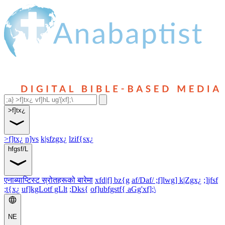
>f]tx¿
>f]tx¿
n]vs
k|sfzgx¿
lzif{sx¿
hfgsf/L
एनाब्याप्टिस्ट स्रोतहरूको बारेमा
xfd|f] bz{g
af/Daf/ ;f]lwg] k|Zgx¿
;]jfsf
;t{x¿
uf]kgLotf gLlt
;Dks{
of]ubfgstf{ aGg'xf];\
NE