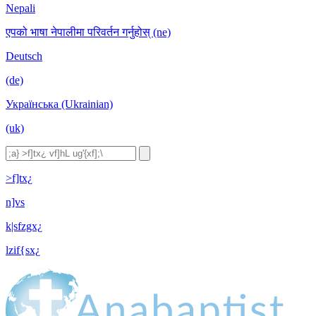
Nepali
एपको भाषा नेपालीमा परिवर्तन गर्नुहोस् (ne)
Deutsch
(de)
Українська (Ukrainian)
(uk)
>f]tx¿
n]vs
k|sfzgx¿
lzif{sx¿