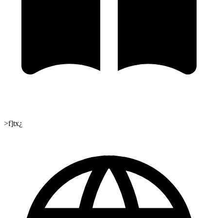
>f]tx¿