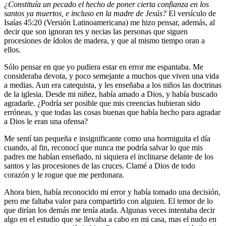
¿Constituía un pecado el hecho de poner cierta confianza en los
santos ya muertos, e incluso en la madre de Jesús?
El versículo de
Isaías 45:20 (Versión Latinoamericana) me hizo pensar, además, al
decir que son ignoran tes y necias las personas que siguen
procesiones de ídolos de madera, y que al mismo tiempo oran a
ellos.
Sólo pensar en que yo pudiera estar en error me espantaba. Me
consideraba devota, y poco semejante a muchos que viven una vida
a medias. Aun era catequista, y les enseñaba a los niños las doctrinas
de la iglesia. Desde mi niñez, había amado a Dios, y había buscado
agradarle. ¿Podría ser posible que mis creencias hubieran sido
erróneas, y que todas las cosas buenas que había hecho para agradar
a Dios le eran una ofensa?
Me sentí tan pequeña e insignificante como una hormiguita el día
cuando, al fin, reconocí que nunca me podría salvar lo que mis
padres me habían enseñado, ni siquiera el inclinarse delante de los
santos y las procesiones de las cruces. Clamé a Dios de todo
corazón y le rogue que me perdonara.
Ahora bien, había reconocido mi error y había tomado una decisión,
pero me faltaba valor para compartirlo con alguien. El temor de lo
que dirían los demás me tenía atada. Algunas veces intentaba decir
algo en el estudio que se llevaba a cabo en mi casa, mas el nudo en