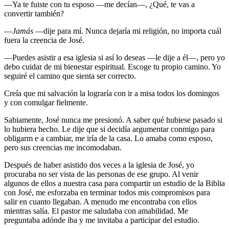
—Ya te fuiste con tu esposo —me decían—, ¿Qué, te vas a
convertir también?
—
Jamás
—dije para mí. Nunca dejaría mi religión, no importa cuál
fuera la creencia de José.
—Puedes asistir a esa iglesia si así lo deseas —le dije a él—, pero yo
debo cuidar de mi bienestar espiritual. Escoge tu propio camino. Yo
seguiré el camino que sienta ser correcto.
Creía que mi salvación la lograría con ir a misa todos los domingos
y con comulgar fielmente.
Sabiamente, José nunca me presionó. A saber qué hubiese pasado si
lo hubiera hecho. Le dije que si decidía argumentar conmigo para
obligarm e a cambiar, me iría de la casa. Lo amaba como esposo,
pero sus creencias me incomodaban.
Después de haber asistido dos veces a la iglesia de José, yo
procuraba no ser vista de las personas de ese grupo. Al venir
algunos de ellos a nuestra casa para compartir un estudio de la Biblia
con José, me esforzaba en terminar todos mis compromisos para
salir en cuanto llegaban. A menudo me encontraba con ellos
mientras salía. El pastor me saludaba con amabilidad. Me
preguntaba adónde iba y me invitaba a participar del estudio.