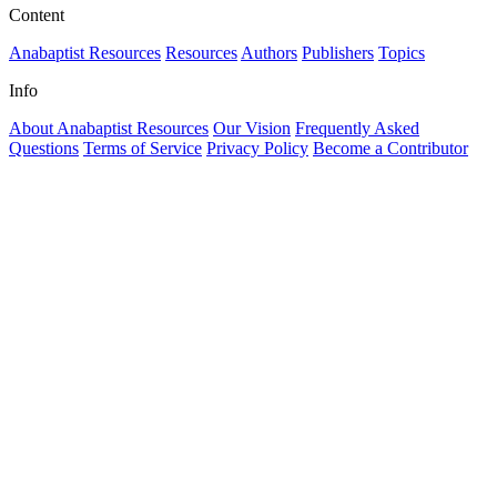
Content
Anabaptist Resources
Resources
Authors
Publishers
Topics
Info
About Anabaptist Resources
Our Vision
Frequently Asked
Questions
Terms of Service
Privacy Policy
Become a Contributor