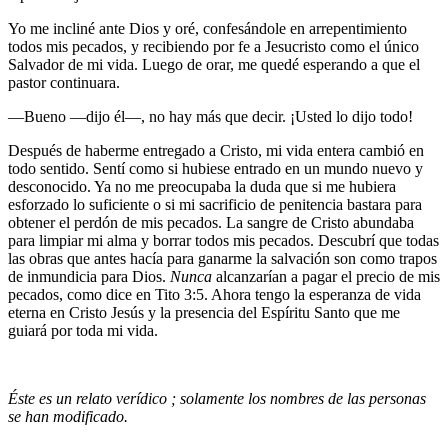
Yo me incliné ante Dios y oré, confesándole en arrepentimiento
todos mis pecados, y recibiendo por fe a Jesucristo como el único
Salvador de mi vida. Luego de orar, me quedé esperando a que el
pastor continuara.
—Bueno —dijo él—, no hay más que decir. ¡Usted lo dijo todo!
Después de haberme entregado a Cristo, mi vida entera cambió en
todo sentido. Sentí como si hubiese entrado en un mundo nuevo y
desconocido. Ya no me preocupaba la duda que si me hubiera
esforzado lo suficiente o si mi sacrificio de penitencia bastara para
obtener el perdón de mis pecados. La sangre de Cristo abundaba
para limpiar mi alma y borrar todos mis pecados. Descubrí que todas
las obras que antes hacía para ganarme la salvación son como trapos
de inmundicia para Dios.
Nunca
alcanzarían a pagar el precio de mis
pecados, como dice en Tito 3:5. Ahora tengo la esperanza de vida
eterna en Cristo Jesús y la presencia del Espíritu Santo que me
guiará por toda mi vida.
Éste es un relato verídico ; solamente los nombres de las personas
se han modificado.