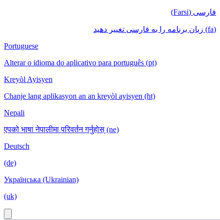
فارسی (Farsi)
(fa) زبان برنامه را به فارسی تغییر دهید
Portuguese
Alterar o idioma do aplicativo para português (pt)
Kreyòl Ayisyen
Chanje lang aplikasyon an an kreyòl ayisyen (ht)
Nepali
एपको भाषा नेपालीमा परिवर्तन गर्नुहोस् (ne)
Deutsch
(de)
Українська (Ukrainian)
(uk)