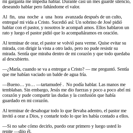
mi garganta me impedía hablar. Durante casi un mes guardé silencio,
deseando hablar pero faltándome el valor.
Al fin, una noche a una hora avanzada después de un culto,
entregué mi vida a Cristo. Sucedió así: Un sobrino de José pidió
hablar con el pastor, y nosotros le acompañ amos. Ellos hablaron un
rato y luego el pastor pidió que lo acompañáramos en oración.
Al terminar de orar, el pastor se volvió para verme. Quise evitar su
mirada, con dirigir la vista a otro lado, pero no pude resistir su
mirada. Sentía que miraba dentro de mi corazón y que todo quedaba
al descubierto.
—¿María, cuando se va a entregar a Cristo? — me preguntó. Sentía
que me habían vaciado un balde de agua fría.
—Bueno… yo… —tartamudeé . No podía hablar. Las manos me
temblaban. Sin embargo, Jesús me dio fuerzas y poco a poco abrí mi
corazón y pude compartir las dudas y la confusión que había
guardado en mi corazón.
Al terminar de desahogar todo lo que llevaba adentro, el pastor me
invitó a orar a Dios, y contarle todo lo que les había contado a ellos.
—Si no sabe cómo decirlo, puedo orar primero y luego usted lo
repite —dijo él.