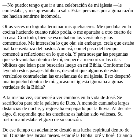
—No puedo; tengo que ir a una celebración de mi iglesia —le
contestaba, y me apresuraba a salir. Estas personas por alguna razón
me hacían sentirme incómoda.
Otras veces no lograba terminar mis quehaceres. Me quedaba en la
cocina haciendo cuanto ruido podía, o me apartaba a otro cuarto de
la casa. Con todo, bien se escuchaban los versículos y los
comentarios. Me interesaba lo que oía; sin embargo, creía que estaba
mal la enseñanza del pastor. Aun así, con el paso del tiempo
comencé a reflexionar en lo que oía. Y para sosegar las preguntas
que se levantaban dentro de mí, empecé a memorizar las citas
bíblicas que leían para buscarlas luego en mi Biblia. Conforme iba
leyendo estos pasajes bíblicos, descubrí que algunos de estos
versículos contradecían las enseñanzas de mi iglesia. Esto despertó
una inquietud dentro de mí: ¿acaso mi iglesia ignoraba algunas
verdades de la Biblia?
A la misma vez, comencé a ver cambios en la vida de José. Se
sacrificaba para oír la palabra de Dios. A menudo caminaba largas
distancias de noche, y regresaba empapado por la lluvia. Al decirle
algo, él respondía que las enseñanz as habían sido valiosas. Su
rostro manifestaba el gozo de su corazón.
De ese tiempo en adelante se desató una lucha espiritual dentro de
mí. Durante tres largos meses, estudié la Biblia, oré y lloré. Cuando