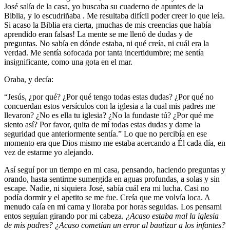
José salía de la casa, yo buscaba su cuaderno de apuntes de la
Biblia, y lo escudriñaba . Me resultaba difícil poder creer lo que leía.
Si acaso la Biblia era cierta, ¡muchas de mis creencias que había
aprendido eran falsas! La mente se me llenó de dudas y de
preguntas. No sabía en dónde estaba, ni qué creía, ni cuál era la
verdad. Me sentía sofocada por tanta incertidumbre; me sentía
insignificante, como una gota en el mar.
Oraba, y decía:
“Jesús, ¿por qué? ¿Por qué tengo todas estas dudas? ¿Por qué no
concuerdan estos versículos con la iglesia a la cual mis padres me
llevaron? ¿No es ella tu iglesia? ¿No la fundaste tú? ¿Por qué me
siento así? Por favor, quita de mí todas estas dudas y dame la
seguridad que anteriormente sentía.” Lo que no percibía en ese
momento era que Dios mismo me estaba acercando a Él cada día, en
vez de estarme yo alejando.
Así seguí por un tiempo en mi casa, pensando, haciendo preguntas y
orando, hasta sentirme sumergida en aguas profundas, a solas y sin
escape. Nadie, ni siquiera José, sabía cuál era mi lucha. Casi no
podía dormir y el apetito se me fue. Creía que me volvía loca. A
menudo caía en mi cama y lloraba por horas seguidas. Los pensami
entos seguían girando por mi cabeza.
¿Acaso estaba mal la iglesia
de mis padres? ¿Acaso cometían un error al bautizar a los infantes?