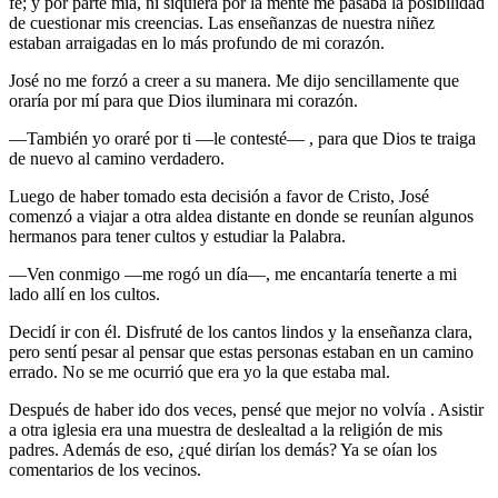
fe; y por parte mía, ni siquiera por la mente me pasaba la posibilidad
de cuestionar mis creencias. Las enseñanzas de nuestra niñez
estaban arraigadas en lo más profundo de mi corazón.
José no me forzó a creer a su manera. Me dijo sencillamente que
oraría por mí para que Dios iluminara mi corazón.
—También yo oraré por ti —le contesté— , para que Dios te traiga
de nuevo al camino verdadero.
Luego de haber tomado esta decisión a favor de Cristo, José
comenzó a viajar a otra aldea distante en donde se reunían algunos
hermanos para tener cultos y estudiar la Palabra.
—Ven conmigo —me rogó un día—, me encantaría tenerte a mi
lado allí en los cultos.
Decidí ir con él. Disfruté de los cantos lindos y la enseñanza clara,
pero sentí pesar al pensar que estas personas estaban en un camino
errado. No se me ocurrió que era yo la que estaba mal.
Después de haber ido dos veces, pensé que mejor no volvía . Asistir
a otra iglesia era una muestra de deslealtad a la religión de mis
padres. Además de eso, ¿qué dirían los demás? Ya se oían los
comentarios de los vecinos.