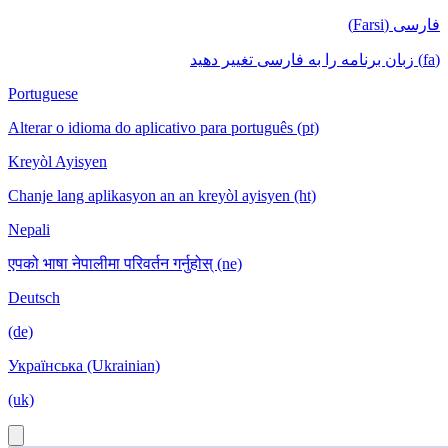
فارسی (Farsi)
(fa) زبان برنامه را به فارسی تغییر دهید
Portuguese
Alterar o idioma do aplicativo para português (pt)
Kreyòl Ayisyen
Chanje lang aplikasyon an an kreyòl ayisyen (ht)
Nepali
एपको भाषा नेपालीमा परिवर्तन गर्नुहोस् (ne)
Deutsch
(de)
Українська (Ukrainian)
(uk)