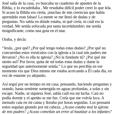
José salía de la casa, yo buscaba su cuaderno de apuntes de la
Biblia, y lo escudriñaba . Me resultaba difícil poder creer lo que leía.
Si acaso la Biblia era cierta, ¡muchas de mis creencias que había
aprendido eran falsas! La mente se me llenó de dudas y de
preguntas. No sabía en dónde estaba, ni qué creía, ni cuál era la
verdad. Me sentía sofocada por tanta incertidumbre; me sentía
insignificante, como una gota en el mar.
Oraba, y decía:
“Jesús, ¿por qué? ¿Por qué tengo todas estas dudas? ¿Por qué no
concuerdan estos versículos con la iglesia a la cual mis padres me
llevaron? ¿No es ella tu iglesia? ¿No la fundaste tú? ¿Por qué me
siento así? Por favor, quita de mí todas estas dudas y dame la
seguridad que anteriormente sentía.” Lo que no percibía en ese
momento era que Dios mismo me estaba acercando a Él cada día, en
vez de estarme yo alejando.
Así seguí por un tiempo en mi casa, pensando, haciendo preguntas y
orando, hasta sentirme sumergida en aguas profundas, a solas y sin
escape. Nadie, ni siquiera José, sabía cuál era mi lucha. Casi no
podía dormir y el apetito se me fue. Creía que me volvía loca. A
menudo caía en mi cama y lloraba por horas seguidas. Los pensami
entos seguían girando por mi cabeza.
¿Acaso estaba mal la iglesia
de mis padres? ¿Acaso cometían un error al bautizar a los infantes?