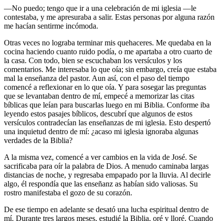
—No puedo; tengo que ir a una celebración de mi iglesia —le
contestaba, y me apresuraba a salir. Estas personas por alguna razón
me hacían sentirme incómoda.
Otras veces no lograba terminar mis quehaceres. Me quedaba en la
cocina haciendo cuanto ruido podía, o me apartaba a otro cuarto de
la casa. Con todo, bien se escuchaban los versículos y los
comentarios. Me interesaba lo que oía; sin embargo, creía que estaba
mal la enseñanza del pastor. Aun así, con el paso del tiempo
comencé a reflexionar en lo que oía. Y para sosegar las preguntas
que se levantaban dentro de mí, empecé a memorizar las citas
bíblicas que leían para buscarlas luego en mi Biblia. Conforme iba
leyendo estos pasajes bíblicos, descubrí que algunos de estos
versículos contradecían las enseñanzas de mi iglesia. Esto despertó
una inquietud dentro de mí: ¿acaso mi iglesia ignoraba algunas
verdades de la Biblia?
A la misma vez, comencé a ver cambios en la vida de José. Se
sacrificaba para oír la palabra de Dios. A menudo caminaba largas
distancias de noche, y regresaba empapado por la lluvia. Al decirle
algo, él respondía que las enseñanz as habían sido valiosas. Su
rostro manifestaba el gozo de su corazón.
De ese tiempo en adelante se desató una lucha espiritual dentro de
mí. Durante tres largos meses, estudié la Biblia, oré y lloré. Cuando