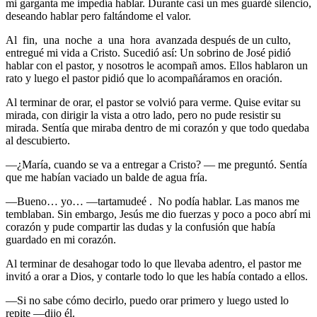
mi garganta me impedía hablar. Durante casi un mes guardé silencio,
deseando hablar pero faltándome el valor.
Al fin, una noche a una hora avanzada después de un culto,
entregué mi vida a Cristo. Sucedió así: Un sobrino de José pidió
hablar con el pastor, y nosotros le acompañ amos. Ellos hablaron un
rato y luego el pastor pidió que lo acompañáramos en oración.
Al terminar de orar, el pastor se volvió para verme. Quise evitar su
mirada, con dirigir la vista a otro lado, pero no pude resistir su
mirada. Sentía que miraba dentro de mi corazón y que todo quedaba
al descubierto.
—¿María, cuando se va a entregar a Cristo? — me preguntó. Sentía
que me habían vaciado un balde de agua fría.
—Bueno… yo… —tartamudeé . No podía hablar. Las manos me
temblaban. Sin embargo, Jesús me dio fuerzas y poco a poco abrí mi
corazón y pude compartir las dudas y la confusión que había
guardado en mi corazón.
Al terminar de desahogar todo lo que llevaba adentro, el pastor me
invitó a orar a Dios, y contarle todo lo que les había contado a ellos.
—Si no sabe cómo decirlo, puedo orar primero y luego usted lo
repite —dijo él.