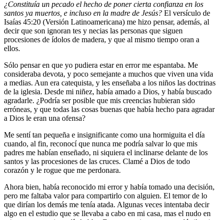
¿Constituía un pecado el hecho de poner cierta confianza en los
santos ya muertos, e incluso en la madre de Jesús?
El versículo de
Isaías 45:20 (Versión Latinoamericana) me hizo pensar, además, al
decir que son ignoran tes y necias las personas que siguen
procesiones de ídolos de madera, y que al mismo tiempo oran a
ellos.
Sólo pensar en que yo pudiera estar en error me espantaba. Me
consideraba devota, y poco semejante a muchos que viven una vida
a medias. Aun era catequista, y les enseñaba a los niños las doctrinas
de la iglesia. Desde mi niñez, había amado a Dios, y había buscado
agradarle. ¿Podría ser posible que mis creencias hubieran sido
erróneas, y que todas las cosas buenas que había hecho para agradar
a Dios le eran una ofensa?
Me sentí tan pequeña e insignificante como una hormiguita el día
cuando, al fin, reconocí que nunca me podría salvar lo que mis
padres me habían enseñado, ni siquiera el inclinarse delante de los
santos y las procesiones de las cruces. Clamé a Dios de todo
corazón y le rogue que me perdonara.
Ahora bien, había reconocido mi error y había tomado una decisión,
pero me faltaba valor para compartirlo con alguien. El temor de lo
que dirían los demás me tenía atada. Algunas veces intentaba decir
algo en el estudio que se llevaba a cabo en mi casa, mas el nudo en