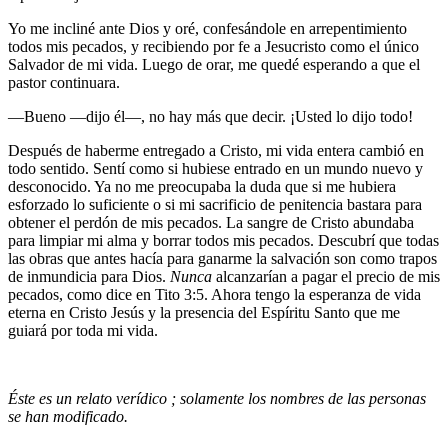
Yo me incliné ante Dios y oré, confesándole en arrepentimiento
todos mis pecados, y recibiendo por fe a Jesucristo como el único
Salvador de mi vida. Luego de orar, me quedé esperando a que el
pastor continuara.
—Bueno —dijo él—, no hay más que decir. ¡Usted lo dijo todo!
Después de haberme entregado a Cristo, mi vida entera cambió en
todo sentido. Sentí como si hubiese entrado en un mundo nuevo y
desconocido. Ya no me preocupaba la duda que si me hubiera
esforzado lo suficiente o si mi sacrificio de penitencia bastara para
obtener el perdón de mis pecados. La sangre de Cristo abundaba
para limpiar mi alma y borrar todos mis pecados. Descubrí que todas
las obras que antes hacía para ganarme la salvación son como trapos
de inmundicia para Dios.
Nunca
alcanzarían a pagar el precio de mis
pecados, como dice en Tito 3:5. Ahora tengo la esperanza de vida
eterna en Cristo Jesús y la presencia del Espíritu Santo que me
guiará por toda mi vida.
Éste es un relato verídico ; solamente los nombres de las personas
se han modificado.