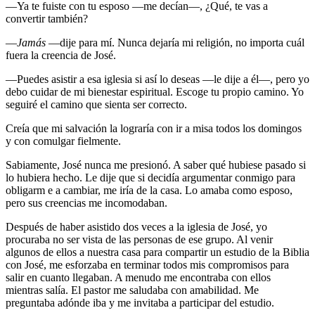
—Ya te fuiste con tu esposo —me decían—, ¿Qué, te vas a
convertir también?
—
Jamás
—dije para mí. Nunca dejaría mi religión, no importa cuál
fuera la creencia de José.
—Puedes asistir a esa iglesia si así lo deseas —le dije a él—, pero yo
debo cuidar de mi bienestar espiritual. Escoge tu propio camino. Yo
seguiré el camino que sienta ser correcto.
Creía que mi salvación la lograría con ir a misa todos los domingos
y con comulgar fielmente.
Sabiamente, José nunca me presionó. A saber qué hubiese pasado si
lo hubiera hecho. Le dije que si decidía argumentar conmigo para
obligarm e a cambiar, me iría de la casa. Lo amaba como esposo,
pero sus creencias me incomodaban.
Después de haber asistido dos veces a la iglesia de José, yo
procuraba no ser vista de las personas de ese grupo. Al venir
algunos de ellos a nuestra casa para compartir un estudio de la Biblia
con José, me esforzaba en terminar todos mis compromisos para
salir en cuanto llegaban. A menudo me encontraba con ellos
mientras salía. El pastor me saludaba con amabilidad. Me
preguntaba adónde iba y me invitaba a participar del estudio.