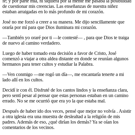
fe; y por parte mía, ni siquiera por la mente me pasaba la posibilidad
de cuestionar mis creencias. Las enseñanzas de nuestra niñez
estaban arraigadas en lo más profundo de mi corazón.
José no me forzó a creer a su manera. Me dijo sencillamente que
oraría por mí para que Dios iluminara mi corazón.
—También yo oraré por ti —le contesté— , para que Dios te traiga
de nuevo al camino verdadero.
Luego de haber tomado esta decisión a favor de Cristo, José
comenzó a viajar a otra aldea distante en donde se reunían algunos
hermanos para tener cultos y estudiar la Palabra.
—Ven conmigo —me rogó un día—, me encantaría tenerte a mi
lado allí en los cultos.
Decidí ir con él. Disfruté de los cantos lindos y la enseñanza clara,
pero sentí pesar al pensar que estas personas estaban en un camino
errado. No se me ocurrió que era yo la que estaba mal.
Después de haber ido dos veces, pensé que mejor no volvía . Asistir
a otra iglesia era una muestra de deslealtad a la religión de mis
padres. Además de eso, ¿qué dirían los demás? Ya se oían los
comentarios de los vecinos.