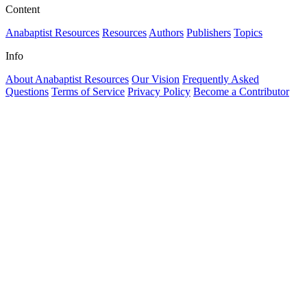
Content
Anabaptist Resources
Resources
Authors
Publishers
Topics
Info
About Anabaptist Resources
Our Vision
Frequently Asked
Questions
Terms of Service
Privacy Policy
Become a Contributor