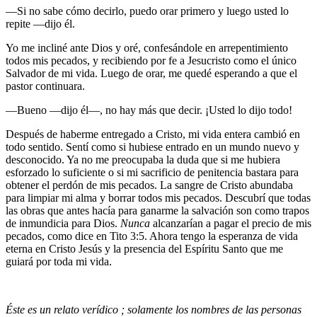
—Si no sabe cómo decirlo, puedo orar primero y luego usted lo
repite —dijo él.
Yo me incliné ante Dios y oré, confesándole en arrepentimiento
todos mis pecados, y recibiendo por fe a Jesucristo como el único
Salvador de mi vida. Luego de orar, me quedé esperando a que el
pastor continuara.
—Bueno —dijo él—, no hay más que decir. ¡Usted lo dijo todo!
Después de haberme entregado a Cristo, mi vida entera cambió en
todo sentido. Sentí como si hubiese entrado en un mundo nuevo y
desconocido. Ya no me preocupaba la duda que si me hubiera
esforzado lo suficiente o si mi sacrificio de penitencia bastara para
obtener el perdón de mis pecados. La sangre de Cristo abundaba
para limpiar mi alma y borrar todos mis pecados. Descubrí que todas
las obras que antes hacía para ganarme la salvación son como trapos
de inmundicia para Dios.
Nunca
alcanzarían a pagar el precio de mis
pecados, como dice en Tito 3:5. Ahora tengo la esperanza de vida
eterna en Cristo Jesús y la presencia del Espíritu Santo que me
guiará por toda mi vida.
Éste es un relato verídico ; solamente los nombres de las personas