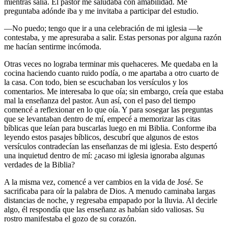
mientras salía. El pastor me saludaba con amabilidad. Me
preguntaba adónde iba y me invitaba a participar del estudio.
—No puedo; tengo que ir a una celebración de mi iglesia —le
contestaba, y me apresuraba a salir. Estas personas por alguna razón
me hacían sentirme incómoda.
Otras veces no lograba terminar mis quehaceres. Me quedaba en la
cocina haciendo cuanto ruido podía, o me apartaba a otro cuarto de
la casa. Con todo, bien se escuchaban los versículos y los
comentarios. Me interesaba lo que oía; sin embargo, creía que estaba
mal la enseñanza del pastor. Aun así, con el paso del tiempo
comencé a reflexionar en lo que oía. Y para sosegar las preguntas
que se levantaban dentro de mí, empecé a memorizar las citas
bíblicas que leían para buscarlas luego en mi Biblia. Conforme iba
leyendo estos pasajes bíblicos, descubrí que algunos de estos
versículos contradecían las enseñanzas de mi iglesia. Esto despertó
una inquietud dentro de mí: ¿acaso mi iglesia ignoraba algunas
verdades de la Biblia?
A la misma vez, comencé a ver cambios en la vida de José. Se
sacrificaba para oír la palabra de Dios. A menudo caminaba largas
distancias de noche, y regresaba empapado por la lluvia. Al decirle
algo, él respondía que las enseñanz as habían sido valiosas. Su
rostro manifestaba el gozo de su corazón.