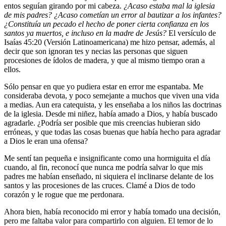
entos seguían girando por mi cabeza.
¿Acaso estaba mal la iglesia
de mis padres? ¿Acaso cometían un error al bautizar a los infantes?
¿Constituía un pecado el hecho de poner cierta confianza en los
santos ya muertos, e incluso en la madre de Jesús?
El versículo de
Isaías 45:20 (Versión Latinoamericana) me hizo pensar, además, al
decir que son ignoran tes y necias las personas que siguen
procesiones de ídolos de madera, y que al mismo tiempo oran a
ellos.
Sólo pensar en que yo pudiera estar en error me espantaba. Me
consideraba devota, y poco semejante a muchos que viven una vida
a medias. Aun era catequista, y les enseñaba a los niños las doctrinas
de la iglesia. Desde mi niñez, había amado a Dios, y había buscado
agradarle. ¿Podría ser posible que mis creencias hubieran sido
erróneas, y que todas las cosas buenas que había hecho para agradar
a Dios le eran una ofensa?
Me sentí tan pequeña e insignificante como una hormiguita el día
cuando, al fin, reconocí que nunca me podría salvar lo que mis
padres me habían enseñado, ni siquiera el inclinarse delante de los
santos y las procesiones de las cruces. Clamé a Dios de todo
corazón y le rogue que me perdonara.
Ahora bien, había reconocido mi error y había tomado una decisión,
pero me faltaba valor para compartirlo con alguien. El temor de lo