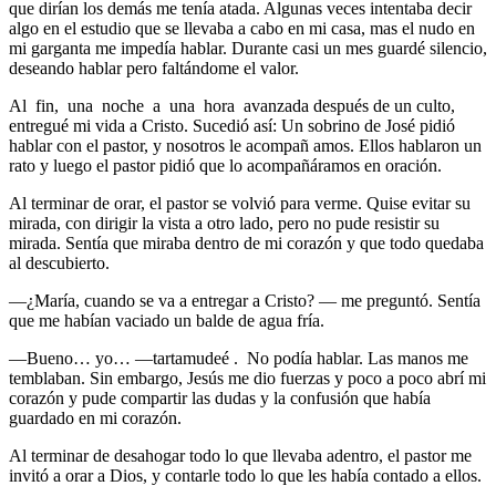
que dirían los demás me tenía atada. Algunas veces intentaba decir
algo en el estudio que se llevaba a cabo en mi casa, mas el nudo en
mi garganta me impedía hablar. Durante casi un mes guardé silencio,
deseando hablar pero faltándome el valor.
Al fin, una noche a una hora avanzada después de un culto,
entregué mi vida a Cristo. Sucedió así: Un sobrino de José pidió
hablar con el pastor, y nosotros le acompañ amos. Ellos hablaron un
rato y luego el pastor pidió que lo acompañáramos en oración.
Al terminar de orar, el pastor se volvió para verme. Quise evitar su
mirada, con dirigir la vista a otro lado, pero no pude resistir su
mirada. Sentía que miraba dentro de mi corazón y que todo quedaba
al descubierto.
—¿María, cuando se va a entregar a Cristo? — me preguntó. Sentía
que me habían vaciado un balde de agua fría.
—Bueno… yo… —tartamudeé . No podía hablar. Las manos me
temblaban. Sin embargo, Jesús me dio fuerzas y poco a poco abrí mi
corazón y pude compartir las dudas y la confusión que había
guardado en mi corazón.
Al terminar de desahogar todo lo que llevaba adentro, el pastor me
invitó a orar a Dios, y contarle todo lo que les había contado a ellos.