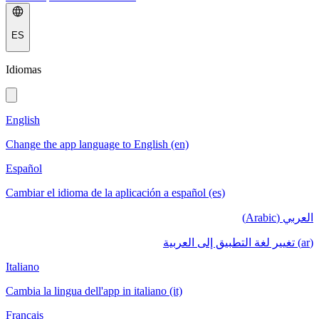
ES
Idiomas
English
Change the app language to English (en)
Español
Cambiar el idioma de la aplicación a español (es)
العربي (Arabic)
(ar) تغيير لغة التطبيق إلى العربية
Italiano
Cambia la lingua dell'app in italiano (it)
Français