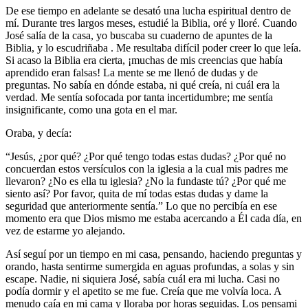
De ese tiempo en adelante se desató una lucha espiritual dentro de
mí. Durante tres largos meses, estudié la Biblia, oré y lloré. Cuando
José salía de la casa, yo buscaba su cuaderno de apuntes de la
Biblia, y lo escudriñaba . Me resultaba difícil poder creer lo que leía.
Si acaso la Biblia era cierta, ¡muchas de mis creencias que había
aprendido eran falsas! La mente se me llenó de dudas y de
preguntas. No sabía en dónde estaba, ni qué creía, ni cuál era la
verdad. Me sentía sofocada por tanta incertidumbre; me sentía
insignificante, como una gota en el mar.
Oraba, y decía:
“Jesús, ¿por qué? ¿Por qué tengo todas estas dudas? ¿Por qué no
concuerdan estos versículos con la iglesia a la cual mis padres me
llevaron? ¿No es ella tu iglesia? ¿No la fundaste tú? ¿Por qué me
siento así? Por favor, quita de mí todas estas dudas y dame la
seguridad que anteriormente sentía.” Lo que no percibía en ese
momento era que Dios mismo me estaba acercando a Él cada día, en
vez de estarme yo alejando.
Así seguí por un tiempo en mi casa, pensando, haciendo preguntas y
orando, hasta sentirme sumergida en aguas profundas, a solas y sin
escape. Nadie, ni siquiera José, sabía cuál era mi lucha. Casi no
podía dormir y el apetito se me fue. Creía que me volvía loca. A
menudo caía en mi cama y lloraba por horas seguidas. Los pensami