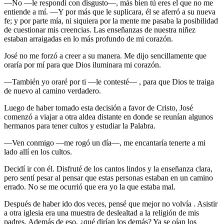
—No —le respondí con disgusto—, más bien tú eres el que no me
entiende a mí. —Y por más que le suplicara, él se aferró a su nueva
fe; y por parte mía, ni siquiera por la mente me pasaba la posibilidad
de cuestionar mis creencias. Las enseñanzas de nuestra niñez
estaban arraigadas en lo más profundo de mi corazón.
José no me forzó a creer a su manera. Me dijo sencillamente que
oraría por mí para que Dios iluminara mi corazón.
—También yo oraré por ti —le contesté— , para que Dios te traiga
de nuevo al camino verdadero.
Luego de haber tomado esta decisión a favor de Cristo, José
comenzó a viajar a otra aldea distante en donde se reunían algunos
hermanos para tener cultos y estudiar la Palabra.
—Ven conmigo —me rogó un día—, me encantaría tenerte a mi
lado allí en los cultos.
Decidí ir con él. Disfruté de los cantos lindos y la enseñanza clara,
pero sentí pesar al pensar que estas personas estaban en un camino
errado. No se me ocurrió que era yo la que estaba mal.
Después de haber ido dos veces, pensé que mejor no volvía . Asistir
a otra iglesia era una muestra de deslealtad a la religión de mis
padres. Además de eso, ¿qué dirían los demás? Ya se oían los