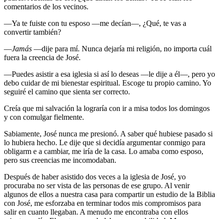
comentarios de los vecinos.
—Ya te fuiste con tu esposo —me decían—, ¿Qué, te vas a
convertir también?
—
Jamás
—dije para mí. Nunca dejaría mi religión, no importa cuál
fuera la creencia de José.
—Puedes asistir a esa iglesia si así lo deseas —le dije a él—, pero yo
debo cuidar de mi bienestar espiritual. Escoge tu propio camino. Yo
seguiré el camino que sienta ser correcto.
Creía que mi salvación la lograría con ir a misa todos los domingos
y con comulgar fielmente.
Sabiamente, José nunca me presionó. A saber qué hubiese pasado si
lo hubiera hecho. Le dije que si decidía argumentar conmigo para
obligarm e a cambiar, me iría de la casa. Lo amaba como esposo,
pero sus creencias me incomodaban.
Después de haber asistido dos veces a la iglesia de José, yo
procuraba no ser vista de las personas de ese grupo. Al venir
algunos de ellos a nuestra casa para compartir un estudio de la Biblia
con José, me esforzaba en terminar todos mis compromisos para
salir en cuanto llegaban. A menudo me encontraba con ellos