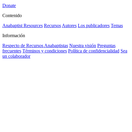
Donate
Contenido
Anabaptist Resources
Recursos
Autores
Los publicadores
Temas
Información
Respecto de Recursos Anabaptistas
Nuestra visión
Preguntas
frecuentes
Términos y condiciones
Política de confidencialidad
Sea
un colaborador