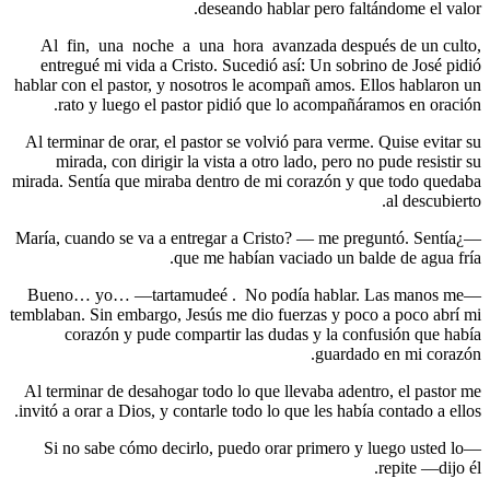
Al fin,
entregué
hablar con 
rato 
Al termina
mirada
mirada. Sen
—¿María, cu
—Bueno… 
temblaban. S
cora
Al termina
invitó a or
—Si no 