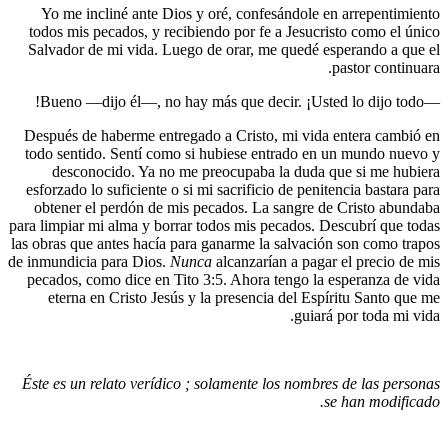
Yo me i
todos mis
Salvador 
Después d
todo sent
desco
esforzado 
obtener 
para limpiar
las obras qu
de inmundic
pecados, 
eterna
Éste es un