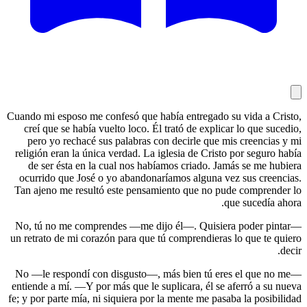
Cuando mi e
creí que
pero yo
religión e
de ser 
ocurrido 
Tan ajeno 
—No, tú n
un retrato 
—No —le re
entiende a 
fe; y por pa