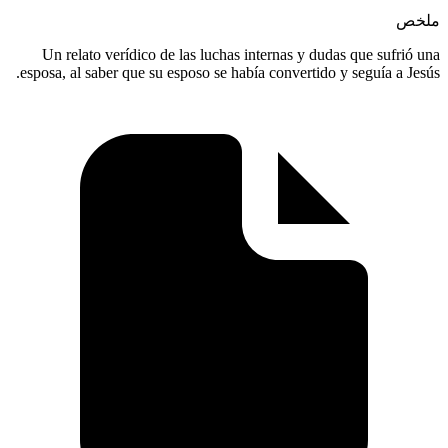
Un rela
esposa, al 