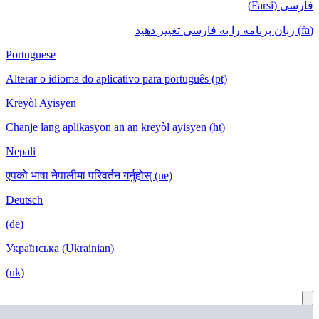
Portuguese
Alterar o id
Kreyòl Ayis
Chanje lang 
Nepali
एपको भाषा नेपा
Deutsch
(de)
Українська 
(uk)