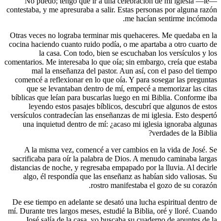
—No p
contestaba,
Otras vece
cocina hac
l
comentarios.
mal
comencé a
que s
bíblicas q
leye
versículos
una in
A la 
sacrifica
distancias
algo, 
De ese tie
mí. Durante
José 