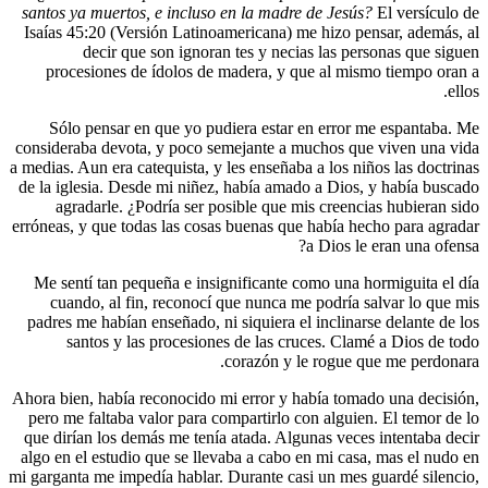
santos ya 
Isaías 45:
d
procesi
Sólo p
consideraba
a medias. Au
de la igles
agrad
erróneas, y 
Me sentí
cuando
padres me 
sant
Ahora bien,
pero me f
que dirían
algo en el
mi garganta 