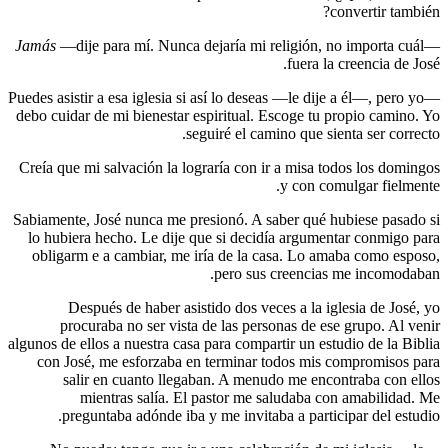
Jamás
—dij
—Puedes asist
debo cuidar
Creía que 
Sabiamente,
lo hubier
obligarm
Des
proc
algunos de e
con Jos
sal
m
preg