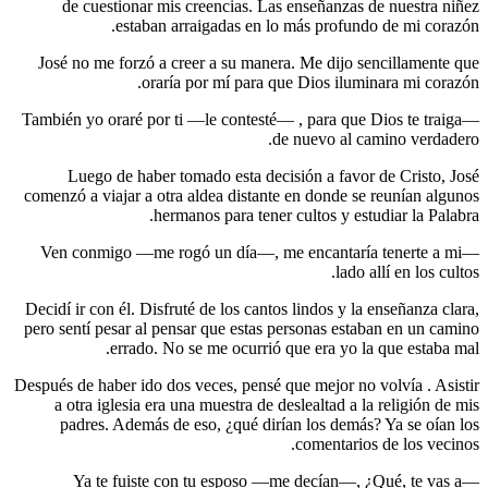
de c
José no 
—También y
Lueg
comenzó a 
—Ven co
Decidí ir 
pero sentí
Después de 
a otra
padre
—Ya