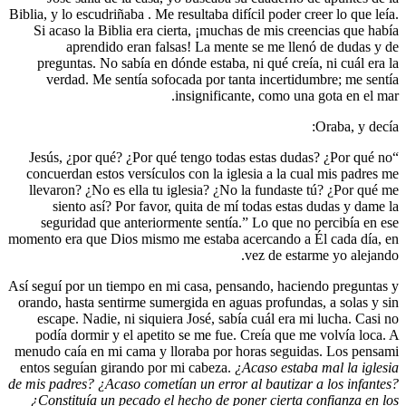
Biblia, y lo 
Si acaso
ap
pregunt
verda
“Jesús, 
concuerda
llevaron
sien
seguri
momento era
Así seguí po
orando, ha
escape.
podía d
menudo caí
entos segu
de mis padre
¿Constit