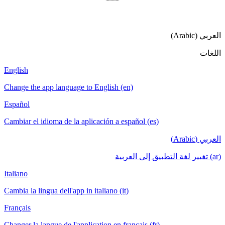
English
Change the a
Español
Cambiar el i
Italiano
Cambia la lin
Français
Changer la la