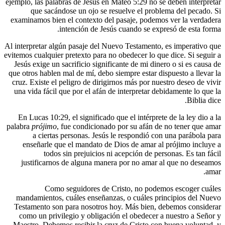
ejemplo, las palabras de Jesús en Mateo 5:2
que sacándose un ojo se resuelve el
examinamos bien el contexto del pasaje, 
intención de Jesús cuando 
Al interpretar algún pasaje del Nuevo Testa
evitemos cualquier pretexto para no obedecer
Jesús exige un sacrificio significante de 
que otros hablen mal de mí, debo siempre es
cruz. Existe el peligro de dirigirnos más p
una vida fácil que por el afán de interpre
En Lucas 10:29, el significado que el int
palabra
prójimo
, fue condicionado por su a
a ciertas personas. Jesús le respon
enseñarle que el mandato de Dios de a
todos sin prejuicios ni acepción 
justificarnos de alguna manera por no
Como seguidores de Cristo, no
mandamientos, cuáles enseñanzas, o cuá
Testamento son para nosotros hoy. Más b
como un privilegio y obligación el obed
Maestro. Debemos recibir la cruz de Cris