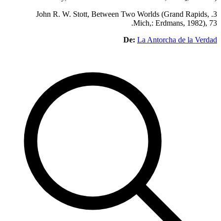
3. John R. W. Stott, Between Two 
Mi
De:
L