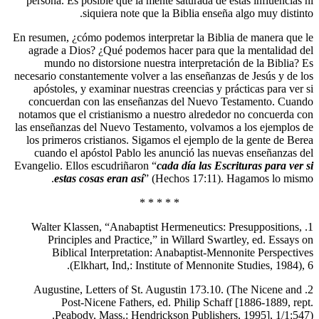
persona. Es posible que la mente saturad
siquiera note que la Biblia 
En resumen, ¿cómo podemos interpretar la
agrade a Dios? ¿Qué podemos hacer par
mundo no distorsione nuestra interp
necesario constantemente volver a las ense
apóstoles, y examinar nuestras creencia
concuerdan con las enseñanzas del N
notamos que el cristianismo a nuestro al
las enseñanzas del Nuevo Testamento, vol
los primeros cristianos. Sigamos el eje
cuando el apóstol Pablo les anunció l
Evangelio. Ellos escudriñaron “
cada día l
estas cosas eran así
” (Hechos 17
* * * * *
1. Walter Klassen, “Anabaptist Hermeneu
Principles and Practice,” in Willar
Biblical Interpretation: Anabapti
(Elkhart, Ind,: Institute of Me
2. Augustine, Letters of St. Augustin 
Post-Nicene Fathers, ed. Philip
Peabody, Mass.: Hendrickson Publ