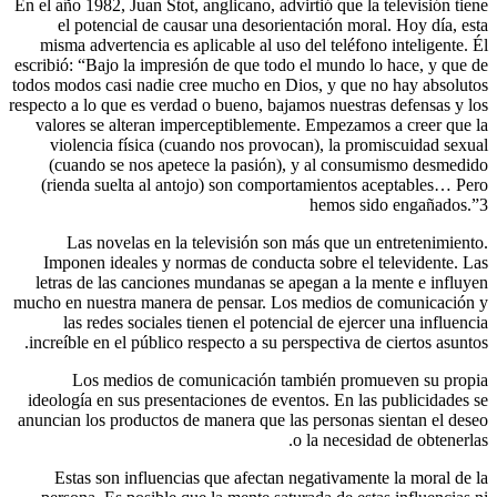
En el año 1982, Juan Stot, anglicano, advirti
el potencial de causar una desorienta
misma advertencia es aplicable al uso del
escribió: “Bajo la impresión de que todo el
todos modos casi nadie cree mucho en Dios
respecto a lo que es verdad o bueno, bajamos
valores se alteran imperceptiblemente. 
violencia física (cuando nos provocan)
(cuando se nos apetece la pasión), y
(rienda suelta al antojo) son comporta
h
Las novelas en la televisión son más
Imponen ideales y normas de conducta s
letras de las canciones mundanas se apeg
mucho en nuestra manera de pensar. Los m
las redes sociales tienen el potencial
increíble en el público respecto a su persp
Los medios de comunicación tambi
ideología en sus presentaciones de evento
anuncian los productos de manera que las p
o l
Estas son influencias que afectan neg