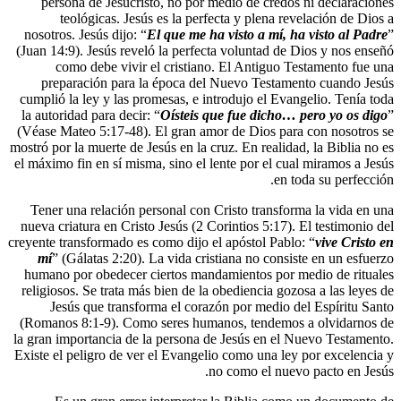
persona de Jesucristo, no por medio de
teológicas. Jesús es la perfecta y p
nosotros. Jesús dijo: “
El que me ha visto 
(Juan 14:9). Jesús reveló la perfecta volu
como debe vivir el cristiano. El An
preparación para la época del Nuevo 
cumplió la ley y las promesas, e introdujo
la autoridad para decir: “
Oísteis que fue 
(Véase Mateo 5:17-48). El gran amor de D
mostró por la muerte de Jesús en la cruz. En 
el máximo fin en sí misma, sino el lente po
Tener una relación personal con Cristo t
nueva criatura en Cristo Jesús (2 Corintios
creyente transformado es como dijo el apóst
mí
” (Gálatas 2:20). La vida cristiana n
humano por obedecer ciertos mandamiento
religiosos. Se trata más bien de la obedien
Jesús que transforma el corazón por 
(Romanos 8:1-9). Como seres humanos, t
la gran importancia de la persona de Jesús
Existe el peligro de ver el Evangelio como
no como 