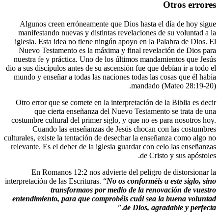
Algunos creen erróneamente que Dios h
manifestando nuevas y distintas revelac
iglesia. Esta idea no tiene ningún apoyo 
Nuevo Testamento es la máxima y final
nuestra fe y práctica. Uno de los último
dio a sus discípulos antes de su ascensión fu
mundo y enseñar a todas las naciones toda
man
Otro error que se comete en la interpretac
que cierta enseñanza del Nuevo Te
costumbre cultural del primer siglo, y que
Cuando las enseñanzas de Jesús ch
culturales, existe la tentación de desechar 
relevante. Es el deber de la iglesia guarda
En Romanos 12:2 nos advierte del pe
interpretación de las Escrituras. “
No os confo
transformaos por medio de l
entendimiento, para que comprobéis cuá
.”
de Di