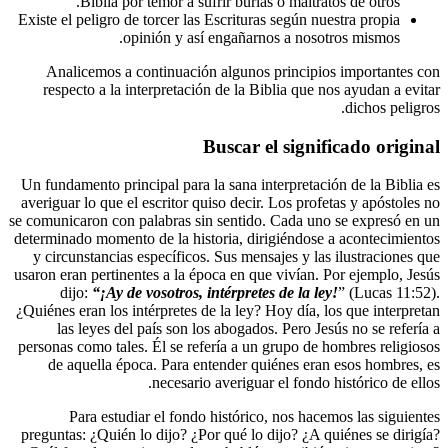
Biblia por temor a sufrir burlas o 
Existe el peligro de torcer las Escrituras s
opinión y así engañarnos 
Analicemos a continuación algunos pr
respecto a la interpretación de la Bibli
Buscar el 
Un fundamento principal para la sana inter
averiguar lo que el escritor quiso decir. L
se comunicaron con palabras sin sentido. C
determinado momento de la historia, dirigi
y circunstancias específicos. Sus mensaje
usaron eran pertinentes a la época en que v
dijo:
“¡Ay de vosotros, intérpretes d
¿Quiénes eran los intérpretes de la ley? Hoy
las leyes del país son los abogados. 
personas como tales. Él se refería a un gr
de aquella época. Para entender quién
necesario averiguar el
Para estudiar el fondo histórico, n
preguntas: ¿Quién lo dijo? ¿Por qué lo dij