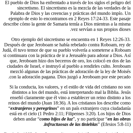
El pueblo de Dios ha enfrentado a través de 
sincretismo. El sincretismo es la mez
Palabra de Dios y las creencias y práct
ejemplo de esto lo encontramos en 2 Rey
describe cómo la gente de Samaria temía a 
vez ser
Otro ejemplo del sincretismo se encuen
Después de que Jeroboam se había rebelad
Judá, él tuvo temor de que su pueblo volve
si continuara con la práctica de ir a Jerusal
que, Jeroboam hizo dos becerros de oro, 
ciudades de Israel, e instruyó al pueblo a 
mezcló algunas de las prácticas de adora
con la adoración pagana. Dios juzgó a J
Si la conducta, los valores, y el estilo de
distintos a los del mundo, está interpre
enseñó claramente que él vino a establece
reinos del mundo (Juan 18:36). A los cris
“
extranjeros y peregrinos
” en un país ex
está en el cielo (1 Pedro 2:11; Filipenses
deben andar “
como hijos de luz
”, y no
infructuosas de las ti