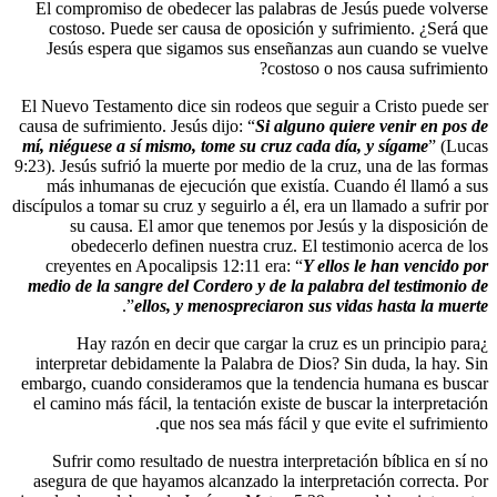
El compromiso de obedecer las palabras
costoso. Puede ser causa de oposición 
Jesús espera que sigamos sus enseñanz
costoso
El Nuevo Testamento dice sin rodeos que s
causa de sufrimiento. Jesús dijo: “
Si algun
mí, niéguese a sí mismo, tome su cruz cad
9:23). Jesús sufrió la muerte por medio de l
más inhumanas de ejecución que existí
discípulos a tomar su cruz y seguirlo a él, e
su causa. El amor que tenemos por J
obedecerlo definen nuestra cruz. El
creyentes en Apocalipsis 12:11 era: “
Y 
medio de la sangre del Cordero y de la p
”.
ellos, y menospreciaron s
¿Hay razón en decir que cargar la c
interpretar debidamente la Palabra de Di
embargo, cuando consideramos que la ten
el camino más fácil, la tentación existe d
que nos sea más fácil y
Sufrir como resultado de nuestra interp
asegura de que hayamos alcanzado la inte