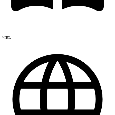
>f]tx¿