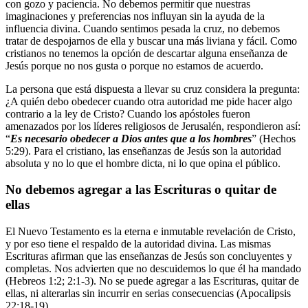
con gozo y paciencia. No debemos permitir que nuestras
imaginaciones y preferencias nos influyan sin la ayuda de la
influencia divina. Cuando sentimos pesada la cruz, no debemos
tratar de despojarnos de ella y buscar una más liviana y fácil. Como
cristianos no tenemos la opción de descartar alguna enseñanza de
Jesús porque no nos gusta o porque no estamos de acuerdo.
La persona que está dispuesta a llevar su cruz considera la pregunta:
¿A quién debo obedecer cuando otra autoridad me pide hacer algo
contrario a la ley de Cristo? Cuando los apóstoles fueron
amenazados por los líderes religiosos de Jerusalén, respondieron así:
“
Es necesario obedecer a Dios antes que a los hombres
” (Hechos
5:29). Para el cristiano, las enseñanzas de Jesús son la autoridad
absoluta y no lo que el hombre dicta, ni lo que opina el público.
No debemos agregar a las Escrituras o quitar de
ellas
El Nuevo Testamento es la eterna e inmutable revelación de Cristo,
y por eso tiene el respaldo de la autoridad divina. Las mismas
Escrituras afirman que las enseñanzas de Jesús son concluyentes y
completas. Nos advierten que no descuidemos lo que él ha mandado
(Hebreos 1:2; 2:1-3). No se puede agregar a las Escrituras, quitar de
ellas, ni alterarlas sin incurrir en serias consecuencias (Apocalipsis
22:18-19).