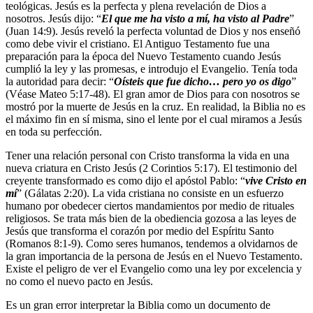
teológicas. Jesús es la perfecta y plena revelación de Dios a
nosotros. Jesús dijo: “
El que me ha visto a mí, ha visto al Padre
”
(Juan 14:9). Jesús reveló la perfecta voluntad de Dios y nos enseñó
como debe vivir el cristiano. El Antiguo Testamento fue una
preparación para la época del Nuevo Testamento cuando Jesús
cumplió la ley y las promesas, e introdujo el Evangelio. Tenía toda
la autoridad para decir: “
Oísteis que fue dicho… pero yo os digo
”
(Véase Mateo 5:17-48). El gran amor de Dios para con nosotros se
mostró por la muerte de Jesús en la cruz. En realidad, la Biblia no es
el máximo fin en sí misma, sino el lente por el cual miramos a Jesús
en toda su perfección.
Tener una relación personal con Cristo transforma la vida en una
nueva criatura en Cristo Jesús (2 Corintios 5:17). El testimonio del
creyente transformado es como dijo el apóstol Pablo: “
vive Cristo en
mí
” (Gálatas 2:20). La vida cristiana no consiste en un esfuerzo
humano por obedecer ciertos mandamientos por medio de rituales
religiosos. Se trata más bien de la obediencia gozosa a las leyes de
Jesús que transforma el corazón por medio del Espíritu Santo
(Romanos 8:1-9). Como seres humanos, tendemos a olvidarnos de
la gran importancia de la persona de Jesús en el Nuevo Testamento.
Existe el peligro de ver el Evangelio como una ley por excelencia y
no como el nuevo pacto en Jesús.
Es un gran error interpretar la Biblia como un documento de