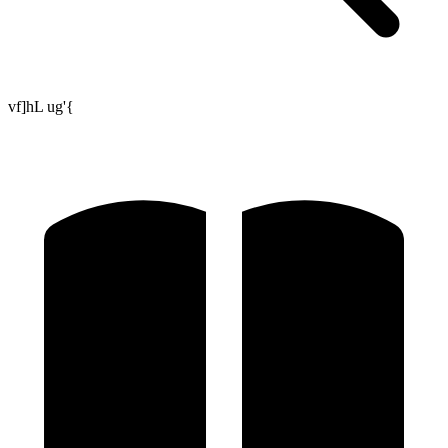
vf]hL ug'{