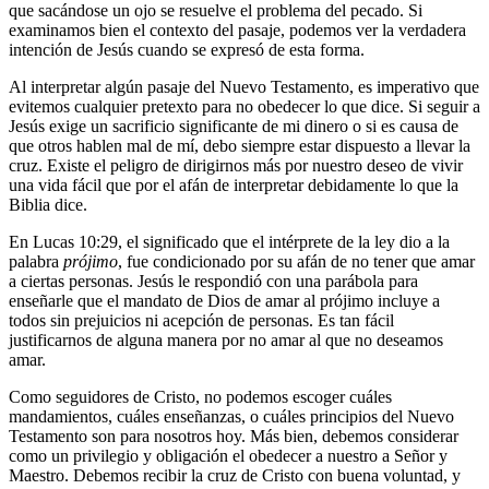
que sacándose un ojo se resuelve el problema del pecado. Si
examinamos bien el contexto del pasaje, podemos ver la verdadera
intención de Jesús cuando se expresó de esta forma.
Al interpretar algún pasaje del Nuevo Testamento, es imperativo que
evitemos cualquier pretexto para no obedecer lo que dice. Si seguir a
Jesús exige un sacrificio significante de mi dinero o si es causa de
que otros hablen mal de mí, debo siempre estar dispuesto a llevar la
cruz. Existe el peligro de dirigirnos más por nuestro deseo de vivir
una vida fácil que por el afán de interpretar debidamente lo que la
Biblia dice.
En Lucas 10:29, el significado que el intérprete de la ley dio a la
palabra
prójimo
, fue condicionado por su afán de no tener que amar
a ciertas personas. Jesús le respondió con una parábola para
enseñarle que el mandato de Dios de amar al prójimo incluye a
todos sin prejuicios ni acepción de personas. Es tan fácil
justificarnos de alguna manera por no amar al que no deseamos
amar.
Como seguidores de Cristo, no podemos escoger cuáles
mandamientos, cuáles enseñanzas, o cuáles principios del Nuevo
Testamento son para nosotros hoy. Más bien, debemos considerar
como un privilegio y obligación el obedecer a nuestro a Señor y
Maestro. Debemos recibir la cruz de Cristo con buena voluntad, y