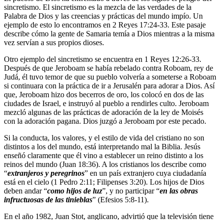
sincretismo. El sincretismo es la mezcla de las verdades de la
Palabra de Dios y las creencias y prácticas del mundo impío. Un
ejemplo de esto lo encontramos en 2 Reyes 17:24-33. Este pasaje
describe cómo la gente de Samaria temía a Dios mientras a la misma
vez servían a sus propios dioses.
Otro ejemplo del sincretismo se encuentra en 1 Reyes 12:26-33.
Después de que Jeroboam se había rebelado contra Roboam, rey de
Judá, él tuvo temor de que su pueblo volvería a someterse a Roboam
si continuara con la práctica de ir a Jerusalén para adorar a Dios. Así
que, Jeroboam hizo dos becerros de oro, los colocó en dos de las
ciudades de Israel, e instruyó al pueblo a rendirles culto. Jeroboam
mezcló algunas de las prácticas de adoración de la ley de Moisés
con la adoración pagana. Dios juzgó a Jeroboam por este pecado.
Si la conducta, los valores, y el estilo de vida del cristiano no son
distintos a los del mundo, está interpretando mal la Biblia. Jesús
enseñó claramente que él vino a establecer un reino distinto a los
reinos del mundo (Juan 18:36). A los cristianos los describe como
“
extranjeros y peregrinos
” en un país extranjero cuya ciudadanía
está en el cielo (1 Pedro 2:11; Filipenses 3:20). Los hijos de Dios
deben andar “
como hijos de luz
”, y no participar “
en las obras
infructuosas de las tinieblas
” (Efesios 5:8-11).
En el año 1982, Juan Stot, anglicano, advirtió que la televisión tiene