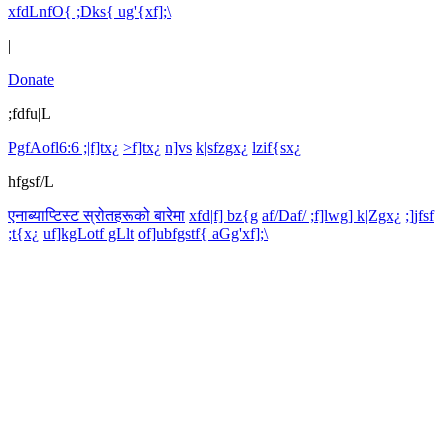
xfdLnfO{ ;Dks{ ug'{xf];\
|
Donate
;fdfu|L
PgfAofl6:6 ;|f]tx¿
>f]tx¿
n]vs
k|sfzgx¿
lzif{sx¿
hfgsf/L
एनाब्याप्टिस्ट स्रोतहरूको बारेमा
xfd|f] bz{g
af/Daf/ ;f]lwg] k|Zgx¿
;]jfsf
;t{x¿
uf]kgLotf gLlt
of]ubfgstf{ aGg'xf];\