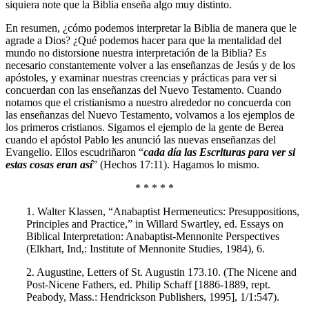
siquiera note que la Biblia enseña algo muy distinto.
En resumen, ¿cómo podemos interpretar la Biblia de manera que le
agrade a Dios? ¿Qué podemos hacer para que la mentalidad del
mundo no distorsione nuestra interpretación de la Biblia? Es
necesario constantemente volver a las enseñanzas de Jesús y de los
apóstoles, y examinar nuestras creencias y prácticas para ver si
concuerdan con las enseñanzas del Nuevo Testamento. Cuando
notamos que el cristianismo a nuestro alrededor no concuerda con
las enseñanzas del Nuevo Testamento, volvamos a los ejemplos de
los primeros cristianos. Sigamos el ejemplo de la gente de Berea
cuando el apóstol Pablo les anunció las nuevas enseñanzas del
Evangelio. Ellos escudriñaron “
cada día las Escrituras para ver si
estas cosas eran así
” (Hechos 17:11). Hagamos lo mismo.
* * * * *
1. Walter Klassen, “Anabaptist Hermeneutics: Presuppositions,
Principles and Practice,” in Willard Swartley, ed. Essays on
Biblical Interpretation: Anabaptist-Mennonite Perspectives
(Elkhart, Ind,: Institute of Mennonite Studies, 1984), 6.
2. Augustine, Letters of St. Augustin 173.10. (The Nicene and
Post-Nicene Fathers, ed. Philip Schaff [1886-1889, rept.
Peabody, Mass.: Hendrickson Publishers, 1995], 1/1:547).