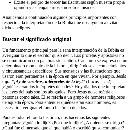
Existe el peligro de torcer las Escrituras según nuestra propia
opinión y así engañarnos a nosotros mismos.
Analicemos a continuación algunos principios importantes con
respecto a la interpretación de la Biblia que nos ayudan a evitar
dichos peligros.
Buscar el significado original
Un fundamento principal para la sana interpretación de la Biblia es
averiguar lo que el escritor quiso decir. Los profetas y apóstoles no
se comunicaron con palabras sin sentido. Cada uno se expresó en un
determinado momento de la historia, dirigiéndose a acontecimientos
y circunstancias específicos. Sus mensajes y las ilustraciones que
usaron eran pertinentes a la época en que vivían. Por ejemplo, Jesús
dijo:
“¡Ay de vosotros, intérpretes de la ley!
” (Lucas 11:52).
¿Quiénes eran los intérpretes de la ley? Hoy día, los que interpretan
las leyes del país son los abogados. Pero Jesús no se refería a
personas como tales. Él se refería a un grupo de hombres religiosos
de aquella época. Para entender quiénes eran esos hombres, es
necesario averiguar el fondo histórico de ellos.
Para estudiar el fondo histórico, nos hacemos las siguientes
preguntas: ¿Quién lo dijo? ¿Por qué lo dijo? ¿A quiénes se dirigía?
¿Cuál fue el mensaje que el que habló o escribió quiso comunicar?