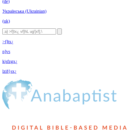
(de)
Українська (Ukrainian)
(uk)
>f]tx¿
n]vs
k|sfzgx¿
lzif{sx¿