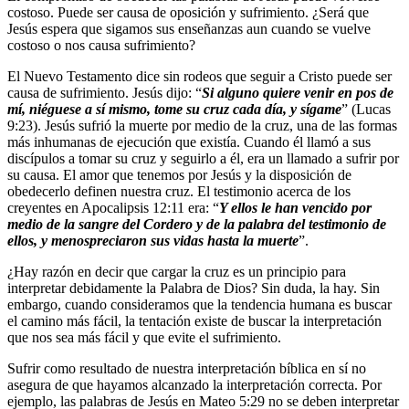
costoso. Puede ser causa de oposición y sufrimiento. ¿Será que
Jesús espera que sigamos sus enseñanzas aun cuando se vuelve
costoso o nos causa sufrimiento?
El Nuevo Testamento dice sin rodeos que seguir a Cristo puede ser
causa de sufrimiento. Jesús dijo: “
Si alguno quiere venir en pos de
mí, niéguese a sí mismo, tome su cruz cada día, y sígame
” (Lucas
9:23). Jesús sufrió la muerte por medio de la cruz, una de las formas
más inhumanas de ejecución que existía. Cuando él llamó a sus
discípulos a tomar su cruz y seguirlo a él, era un llamado a sufrir por
su causa. El amor que tenemos por Jesús y la disposición de
obedecerlo definen nuestra cruz. El testimonio acerca de los
creyentes en Apocalipsis 12:11 era: “
Y ellos le han vencido por
medio de la sangre del Cordero y de la palabra del testimonio de
ellos, y menospreciaron sus vidas hasta la muerte
”.
¿Hay razón en decir que cargar la cruz es un principio para
interpretar debidamente la Palabra de Dios? Sin duda, la hay. Sin
embargo, cuando consideramos que la tendencia humana es buscar
el camino más fácil, la tentación existe de buscar la interpretación
que nos sea más fácil y que evite el sufrimiento.
Sufrir como resultado de nuestra interpretación bíblica en sí no
asegura de que hayamos alcanzado la interpretación correcta. Por
ejemplo, las palabras de Jesús en Mateo 5:29 no se deben interpretar