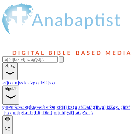
>f]tx¿
>f]tx¿
n]vs
k|sfzgx¿
lzif{sx¿
hfgsf/L
एनाब्याप्टिस्ट स्रोतहरूको बारेमा
xfd|f] bz{g
af/Daf/ ;f]lwg] k|Zgx¿
;]jfsf
;t{x¿
uf]kgLotf gLlt
;Dks{
of]ubfgstf{ aGg'xf];\
NE