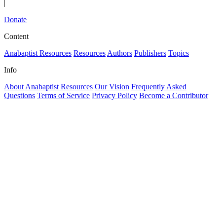
|
Donate
Content
Anabaptist Resources
Resources
Authors
Publishers
Topics
Info
About Anabaptist Resources
Our Vision
Frequently Asked
Questions
Terms of Service
Privacy Policy
Become a Contributor