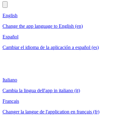
English
Change the app language to English (en)
Español
Cambiar el idioma de la aplicación a español (es)
Italiano
Cambia la lingua dell'app in italiano (it)
Français
Changer la langue de l'application en français (fr)