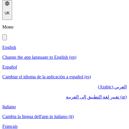
UK
Мови
English
Change the app language to English (en)
Español
Cambiar el idioma de la aplicación a español (es)
العربي (Arabic)
(ar) تغيير لغة التطبيق إلى العربية
Italiano
Cambia la lingua dell'app in italiano (it)
Français