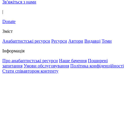
Зв'яжіться з нами
|
Donate
Зміст
Анабаптистські ресурси
Ресурси
Автори
Видавці
Теми
Інформація
Про анабаптистські ресурси
Наше бачення
Поширені
запитання
Умови обслуговування
Політика конфіденційності
Стати співавтором контенту