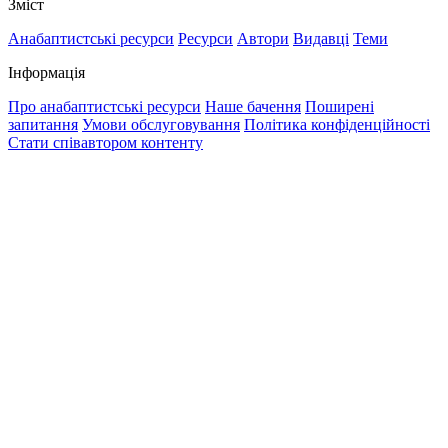
Зміст
Анабаптистські ресурси
Ресурси
Автори
Видавці
Теми
Інформація
Про анабаптистські ресурси
Наше бачення
Поширені
запитання
Умови обслуговування
Політика конфіденційності
Стати співавтором контенту