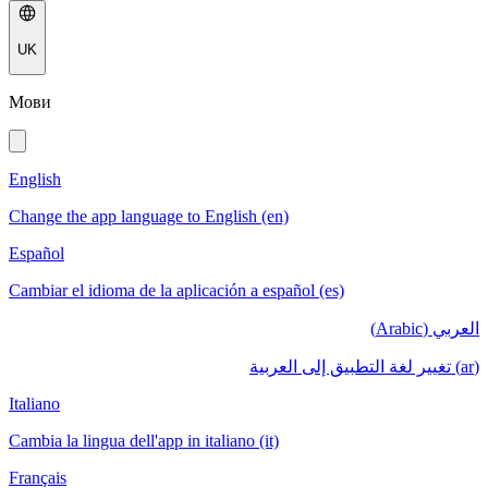
UK
Мови
English
Change the app language to English (en)
Español
Cambiar el idioma de la aplicación a español (es)
العربي (Arabic)
(ar) تغيير لغة التطبيق إلى العربية
Italiano
Cambia la lingua dell'app in italiano (it)
Français