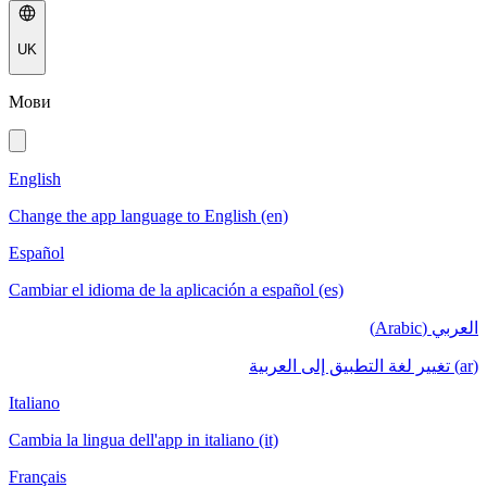
UK
Мови
English
Change the app language to English (en)
Español
Cambiar el idioma de la aplicación a español (es)
العربي (Arabic)
(ar) تغيير لغة التطبيق إلى العربية
Italiano
Cambia la lingua dell'app in italiano (it)
Français