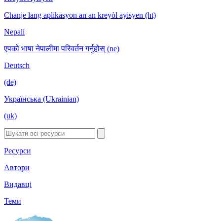
Chanje lang aplikasyon an an kreyòl ayisyen (ht)
Nepali
एपको भाषा नेपालीमा परिवर्तन गर्नुहोस् (ne)
Deutsch
(de)
Українська (Ukrainian)
(uk)
Ресурси
Автори
Видавці
Теми