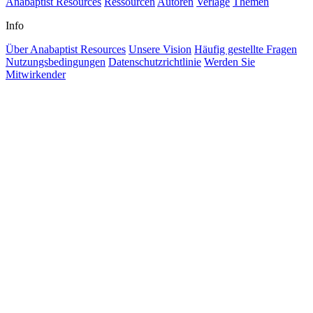
Anabaptist Resources
Ressourcen
Autoren
Verlage
Themen
Info
Über Anabaptist Resources
Unsere Vision
Häufig gestellte Fragen
Nutzungsbedingungen
Datenschutzrichtlinie
Werden Sie
Mitwirkender