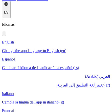
ES
Idiomas
English
Change the app language to English (en)
Español
Cambiar el idioma de la aplicación a español (es)
العربي (Arabic)
(ar) تغيير لغة التطبيق إلى العربية
Italiano
Cambia la lingua dell'app in italiano (it)
Français