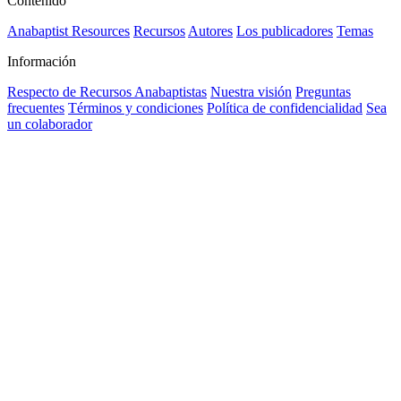
Contenido
Anabaptist Resources
Recursos
Autores
Los publicadores
Temas
Información
Respecto de Recursos Anabaptistas
Nuestra visión
Preguntas
frecuentes
Términos y condiciones
Política de confidencialidad
Sea
un colaborador