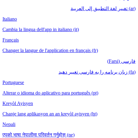
Italiano
Cambia la lingua del
Français
Changer la langue d
Portuguese
Alterar o idioma do
Kreyòl Ayisyen
Chanje lang aplika
Nepali
एपको भाषा नेपालीमा पर