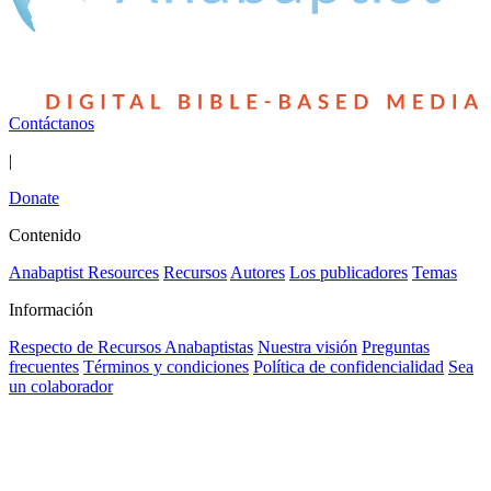
Contáctanos
|
Donate
Contenido
Anabaptist Resources
Recursos
Autores
Los publicadores
Temas
Información
Respecto de Recursos Anabaptistas
Nuestra visión
Preguntas
frecuentes
Términos y condiciones
Política de confidencialidad
Sea
un colaborador