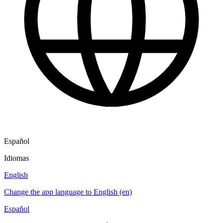
Español
Idiomas
English
Change the app language to English (en)
Español