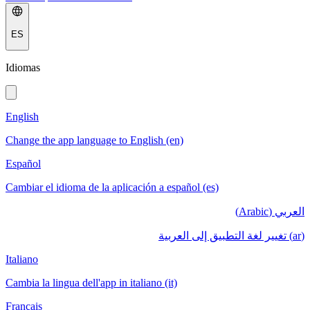
ES
Idiomas
English
Change the app language to English (en)
Español
Cambiar el idioma de la aplicación a español (es)
العربي (Arabic)
(ar) تغيير لغة التطبيق إلى العربية
Italiano
Cambia la lingua dell'app in italiano (it)
Français