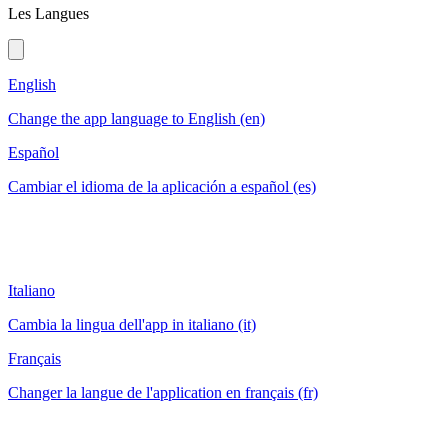
Les Langues
English
Change the app language to English (en)
Español
Cambiar el idioma de la aplicación a español (es)
Italiano
Cambia la lingua dell'app in italiano (it)
Français
Changer la langue de l'application en français (fr)