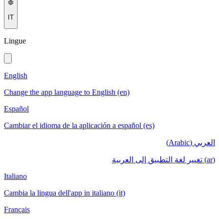
IT
Lingue
English
Change the app language to English (en)
Español
Cambiar el idioma de la aplicación a español (es)
العربي (Arabic)
(ar) تغيير لغة التطبيق إلى العربية
Italiano
Cambia la lingua dell'app in italiano (it)
Français