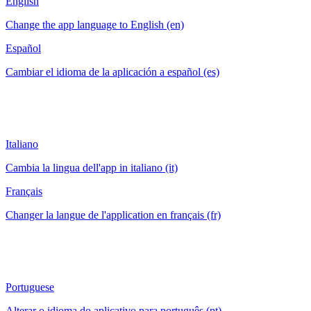
English
Change the app language to English (en)
Español
Cambiar el idioma de la aplicación a español (es)
Italiano
Cambia la lingua dell'app in italiano (it)
Français
Changer la langue de l'application en français (fr)
Portuguese
Alterar o idioma do aplicativo para português (pt)