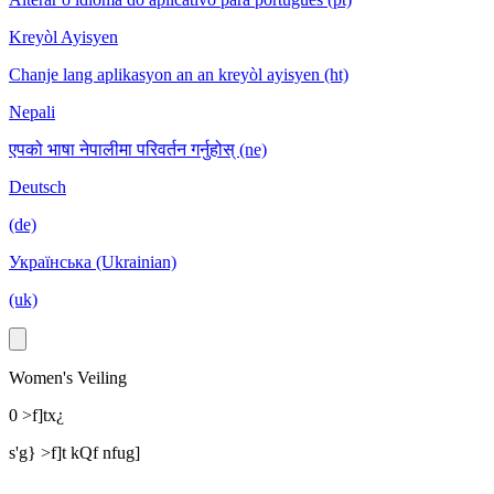
Kreyòl Ayisyen
Chanje lang aplikasyon an an kreyòl ayisyen (ht)
Nepali
एपको भाषा नेपालीमा परिवर्तन गर्नुहोस् (ne)
Deutsch
(de)
Українська (Ukrainian)
(uk)
Women's Veiling
0 >f]tx¿
s'g} >f]t kQf nfug]