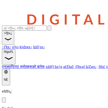
>f]tx¿
>f]tx¿
n]vs
k|sfzgx¿
lzif{sx¿
hfgsf/L
एनाब्याप्टिस्ट स्रोतहरूको बारेमा
xfd|f] bz{g
af/Daf/ ;f]lwg] k|Zgx¿
;]jfsf ;
NE
efiffx¿