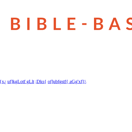
t{x¿
uf]kgLotf gLlt
;Dks{
of]ubfgstf{ aGg'xf];\