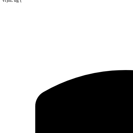
vf]hL ug'{