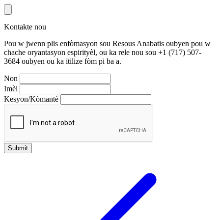
Kontakte nou
Pou w jwenn plis enfòmasyon sou Resous Anabatis oubyen pou w
chache oryantasyon espirityèl, ou ka rele nou sou +1 (717) 507-
3684 oubyen ou ka itilize fòm pi ba a.
Non
Imèl
Kesyon/Kòmantè
Submit