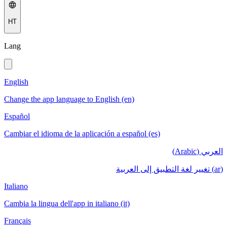
HT
Lang
English
Change the app language to English (en)
Español
Cambiar el idioma de la aplicación a español (es)
العربي (Arabic)
(ar) تغيير لغة التطبيق إلى العربية
Italiano
Cambia la lingua dell'app in italiano (it)
Français