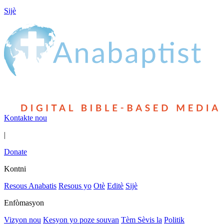
Sijè
Kontakte nou
|
Donate
Kontni
Resous Anabatis
Resous yo
Otè
Editè
Sijè
Enfòmasyon
Vizyon nou
Kesyon yo poze souvan
Tèm Sèvis la
Politik