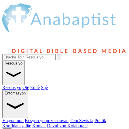
Resous yo
Resous yo
Otè
Editè
Sijè
Enfòmasyon
Vizyon nou
Kesyon yo poze souvan
Tèm Sèvis la
Politik
Konfidansyalite
Kontak
Devni yon Kolaboratè