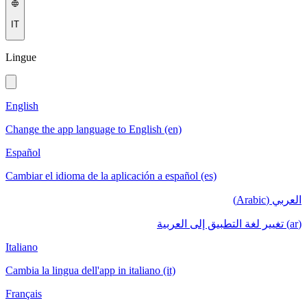
IT
Lingue
English
Change the app language to English (en)
Español
Cambiar el idioma de la aplicación a español (es)
العربي (Arabic)
(ar) تغيير لغة التطبيق إلى العربية
Italiano
Cambia la lingua dell'app in italiano (it)
Français