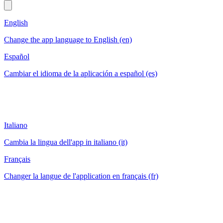
English
Change the app language to English (en)
Español
Cambiar el idioma de la aplicación a español (es)
Italiano
Cambia la lingua dell'app in italiano (it)
Français
Changer la langue de l'application en français (fr)