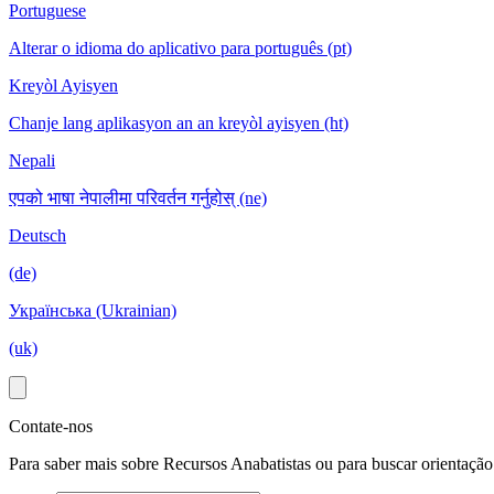
Portuguese
Alterar o idioma do aplicativo para português (pt)
Kreyòl Ayisyen
Chanje lang aplikasyon an an kreyòl ayisyen (ht)
Nepali
एपको भाषा नेपालीमा परिवर्तन गर्नुहोस् (ne)
Deutsch
(de)
Українська (Ukrainian)
(uk)
Contate-nos
Para saber mais sobre Recursos Anabatistas ou para buscar orientação 