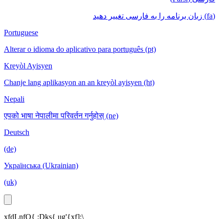
(fa) زبان برنامه را به فارسی تغییر دهید
Portuguese
Alterar o idioma do aplicativo para português (pt)
Kreyòl Ayisyen
Chanje lang aplikasyon an an kreyòl ayisyen (ht)
Nepali
एपको भाषा नेपालीमा परिवर्तन गर्नुहोस् (ne)
Deutsch
(de)
Українська (Ukrainian)
(uk)
xfdLnfO{ ;Dks{ ug'{xf];\