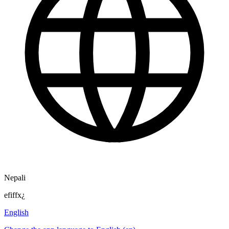
Nepali
efiffx¿
English