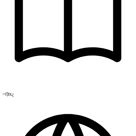
>f]tx¿