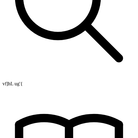
vf]hL ug'{