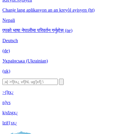
Chanje lang aplikasyon an an kreyòl ayisyen (ht)
Nepali
एपको भाषा नेपालीमा परिवर्तन गर्नुहोस् (ne)
Deutsch
(de)
Українська (Ukrainian)
(uk)
>f]tx¿
n]vs
k|sfzgx¿
lzif{sx¿