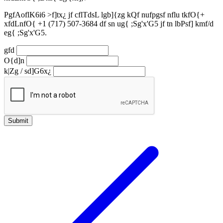
PgfAoflK6i6 >f]tx¿ jf cflTdsL lgb]{zg kQf nufpgsf nflu tkfO{+
xfdLnfO{ +1 (717) 507-3684 df sn ug{ ;Sg'x'G5 jf tn lbPsf] kmf/d
eg{ ;Sg'x'G5.
gfd
O{d]n
k|Zg / sd]G6x¿
Submit