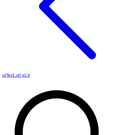
uf]kgLotf gLlt