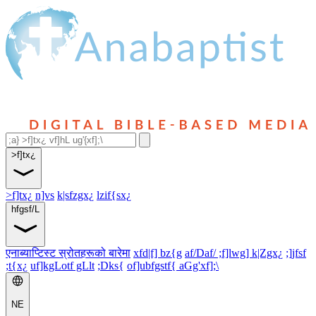
>f]tx¿
>f]tx¿
n]vs
k|sfzgx¿
lzif{sx¿
hfgsf/L
एनाब्याप्टिस्ट स्रोतहरूको बारेमा
xfd|f] bz{g
af/Daf/ ;f]lwg] k|Zgx¿
;]jfsf
;t{x¿
uf]kgLotf gLlt
;Dks{
of]ubfgstf{ aGg'xf];\
NE