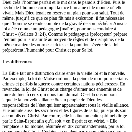
Dieu créa l’homme parfait et le mit dans le paradis d’Eden. Puis le
péché de l’homme corrompit la race humaine et le monde où elle
vivait. Mais Dieu tenait en réserve un plan pour son salut. Tout de
même, jusqu’à ce que ce plan fût mis à exécution, il fut nécessaire
que l’homme se rende compte de la gravité de son péché. « Ainsi la
loi a été comme un pédagogue [maître], pour nous conduire à
Christ » (Galates 3 :24). Comme le pédagogue [précepteur] prépare
l’enfant pour la maturité au moyen de règles et de discipline, de la
même manière les normes strictes et la punition sévère de la loi
préparèrent l’humanité pour Christ et pour Sa loi.
Les différences
La Bible fait une distinction claire entre la vieille loi et la nouvelle.
Par exemple, la loi de Moïse ordonna la peine de mort pour certains
crimes et parfois la guerre contre certaines nations pécheresses. En
revanche, la loi de Christ nous charge d’aimer nos ennemis et de
faire du bien à ceux qui nous font du mal. C’est la raison pour
laquelle la nouvelle alliance ôte au peuple de Dieu les
responsabilités de l’état qui leur appartenaient sous la vieille alliance.
Elle annule aussi les sacrifices et les figures de la loi, puisqu’ils sont
accomplis en Christ. Par contre, elle institue un culte spirituel dirigé
par le Saint-Esprit afin qu’il soit « en Esprit et en vérité. » Elle
remplace la loi morale, résumée en dix commandements, par la loi
supérieure de Christ. Certains ne veulent pas reconnaître ce dernier