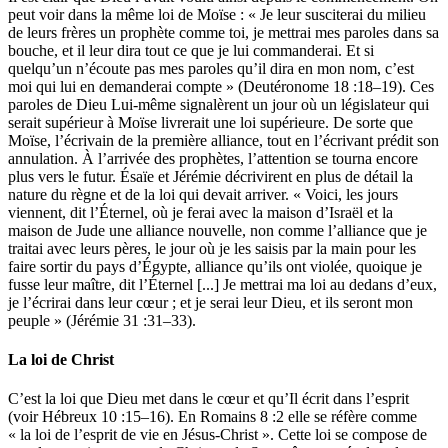
peut voir dans la même loi de Moïse : « Je leur susciterai du milieu
de leurs frères un prophète comme toi, je mettrai mes paroles dans sa
bouche, et il leur dira tout ce que je lui commanderai. Et si
quelqu’un n’écoute pas mes paroles qu’il dira en mon nom, c’est
moi qui lui en demanderai compte » (Deutéronome 18 :18–19). Ces
paroles de Dieu Lui-même signalèrent un jour où un législateur qui
serait supérieur à Moïse livrerait une loi supérieure. De sorte que
Moïse, l’écrivain de la première alliance, tout en l’écrivant prédit son
annulation. À l’arrivée des prophètes, l’attention se tourna encore
plus vers le futur. Ésaïe et Jérémie décrivirent en plus de détail la
nature du règne et de la loi qui devait arriver. « Voici, les jours
viennent, dit l’Éternel, où je ferai avec la maison d’Israël et la
maison de Jude une alliance nouvelle, non comme l’alliance que je
traitai avec leurs pères, le jour où je les saisis par la main pour les
faire sortir du pays d’Égypte, alliance qu’ils ont violée, quoique je
fusse leur maître, dit l’Éternel [...] Je mettrai ma loi au dedans d’eux,
je l’écrirai dans leur cœur ; et je serai leur Dieu, et ils seront mon
peuple » (Jérémie 31 :31–33).
La loi de Christ
C’est la loi que Dieu met dans le cœur et qu’Il écrit dans l’esprit
(voir Hébreux 10 :15–16). En Romains 8 :2 elle se réfère comme
« la loi de l’esprit de vie en Jésus-Christ ». Cette loi se compose de