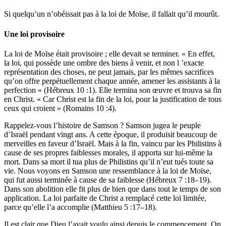
Si quelqu’un n’obéissait pas à la loi de Moïse, il fallait qu’il mourût.
Une loi provisoire
La loi de Moïse était provisoire ; elle devait se terminer. « En effet,
la loi, qui possède une ombre des biens à venir, et non l ’exacte
représentation des choses, ne peut jamais, par les mêmes sacrifices
qu’on offre perpétuellement chaque année, amener les assistants à la
perfection » (Hébreux 10 :1). Elle termina son œuvre et trouva sa fin
en Christ. « Car Christ est la fin de la loi, pour la justification de tous
ceux qui croient » (Romains 10 :4).
Rappelez-vous l’histoire de Samson ? Samson jugea le peuple
d’Israël pendant vingt ans. A cette époque, il produisit beaucoup de
merveilles en faveur d’Israël. Mais à la fin, vaincu par les Philistins à
cause de ses propres faiblesses morales, il apporta sur lui-même la
mort. Dans sa mort il tua plus de Philistins qu’il n’eut tués toute sa
vie. Nous voyons en Samson une ressemblance à la loi de Moïse,
qui fut aussi terminée à cause de sa faiblesse (Hébreux 7 :18–19).
Dans son abolition elle fit plus de bien que dans tout le temps de son
application. La loi parfaite de Christ a remplacé cette loi limitée,
parce qu’elle l’a accomplie (Matthieu 5 :17–18).
Il est clair que Dieu l’avait voulu ainsi depuis le commencement. On