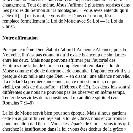
changement. Tout de même, Jésus l’affirma à plusieurs reprises dans
Ses paroles du Sermon sur la montagne : « Vous avez entendu qu’il
a été dit […] mais moi, je vous dis. » Dans ce sermon, Jésus
remplace formellement la Loi de Moïse avec Sa Loi — la Loi du
Christ.
Notre affirmation
Puisque le même Dieu établit d’abord l’Ancienne Alliance, puis la
Nouvelle, il n’est pas étonnant qu’il existe beaucoup de similarités
entre les deux. Mais nous pouvons affirmer par l’autorité des
Écritures que la loi de Christ a complètement remplacé la loi de
Moïse comme règle de doctrine et de conduite. L’apôtre écrivit il y a
presque deux mille ans que Dieu, « en disant : une alliance nouvelle,
il a déclaré la première ancienne ; or, ce qui est ancien, ce qui a
vieilli, est près de disparaître » (Hébreux 8 :13). Les deux lois sont si
différentes que nous ne pouvons pas les observer en même temps.
Tenter de servir les deux constituerait un adultère spirituel (voir
Romains 7 :1–6).
La loi de Moïse servit bien pour son époque. Mais si nous gardons
cette loi aujourd’hui en rejetant la loi de Christ, nous encourrons la
condamnation de Dieu. « Vous êtes séparés de Christ, vous tous qui
cherchez la justification dans la loi : vous êtes déchus de la grâce »