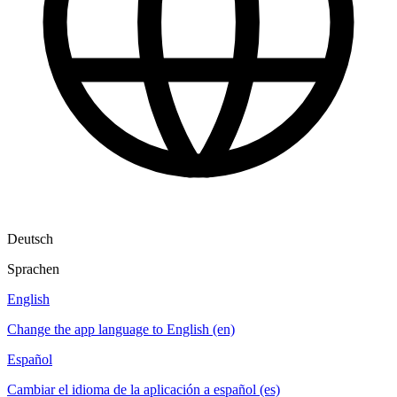
Deutsch
Sprachen
English
Change the app language to English (en)
Español
Cambiar el idioma de la aplicación a español (es)