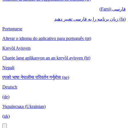
فارسی (Farsi)
(fa) زبان برنامه را به فارسی تغییر دهید
Portuguese
Alterar o idioma do aplicativo para português (pt)
Kreyòl Ayisyen
Chanje lang aplikasyon an an kreyòl ayisyen (ht)
Nepali
एपको भाषा नेपालीमा परिवर्तन गर्नुहोस् (ne)
Deutsch
(de)
Українська (Ukrainian)
(uk)