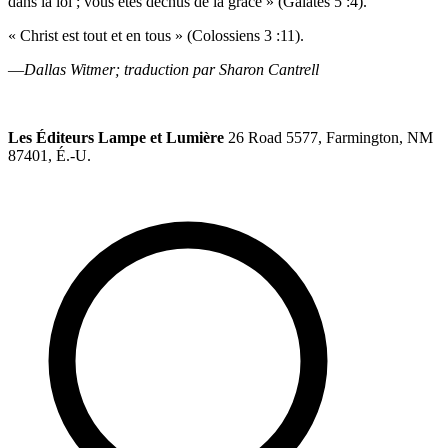
dans la loi ; vous êtes déchus de la grâce » (Galates 5 :4).
« Christ est tout et en tous » (Colossiens 3 :11).
—
Dallas Witmer; traduction par Sharon Cantrell
Les Éditeurs Lampe et Lumière
26 Road 5577, Farmington, NM
87401, É.-U.