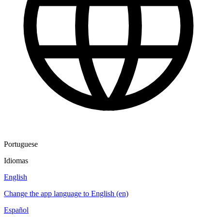
Portuguese
Idiomas
English
Change the app language to English (en)
Español