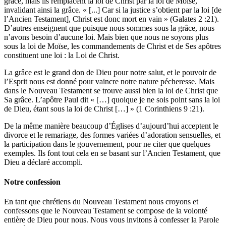
grâce, mais ils remplacent la loi de Christ par la loi de Moïse,
invalidant ainsi la grâce. « [...] Car si la justice s’obtient par la loi [de
l’Ancien Testament], Christ est donc mort en vain » (Galates 2 :21).
D’autres enseignent que puisque nous sommes sous la grâce, nous
n’avons besoin d’aucune loi. Mais bien que nous ne soyons plus
sous la loi de Moïse, les commandements de Christ et de Ses apôtres
constituent une loi : la Loi de Christ.
La grâce est le grand don de Dieu pour notre salut, et le pouvoir de
l’Esprit nous est donné pour vaincre notre nature pécheresse. Mais
dans le Nouveau Testament se trouve aussi bien la loi de Christ que
Sa grâce. L’apôtre Paul dit « […] quoique je ne sois point sans la loi
de Dieu, étant sous la loi de Christ […] » (1 Corinthiens 9 :21).
De la même manière beaucoup d’Églises d’aujourd’hui acceptent le
divorce et le remariage, des formes variées d’adoration sensuelles, et
la participation dans le gouvernement, pour ne citer que quelques
exemples. Ils font tout cela en se basant sur l’Ancien Testament, que
Dieu a déclaré accompli.
Notre confession
En tant que chrétiens du Nouveau Testament nous croyons et
confessons que le Nouveau Testament se compose de la volonté
entière de Dieu pour nous. Nous vous invitons à confesser la Parole