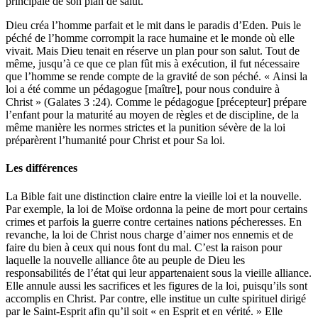
principale de son plan de salut.
Dieu créa l’homme parfait et le mit dans le paradis d’Eden. Puis le
péché de l’homme corrompit la race humaine et le monde où elle
vivait. Mais Dieu tenait en réserve un plan pour son salut. Tout de
même, jusqu’à ce que ce plan fût mis à exécution, il fut nécessaire
que l’homme se rende compte de la gravité de son péché. « Ainsi la
loi a été comme un pédagogue [maître], pour nous conduire à
Christ » (Galates 3 :24). Comme le pédagogue [précepteur] prépare
l’enfant pour la maturité au moyen de règles et de discipline, de la
même manière les normes strictes et la punition sévère de la loi
préparèrent l’humanité pour Christ et pour Sa loi.
Les différences
La Bible fait une distinction claire entre la vieille loi et la nouvelle.
Par exemple, la loi de Moïse ordonna la peine de mort pour certains
crimes et parfois la guerre contre certaines nations pécheresses. En
revanche, la loi de Christ nous charge d’aimer nos ennemis et de
faire du bien à ceux qui nous font du mal. C’est la raison pour
laquelle la nouvelle alliance ôte au peuple de Dieu les
responsabilités de l’état qui leur appartenaient sous la vieille alliance.
Elle annule aussi les sacrifices et les figures de la loi, puisqu’ils sont
accomplis en Christ. Par contre, elle institue un culte spirituel dirigé
par le Saint-Esprit afin qu’il soit « en Esprit et en vérité. » Elle