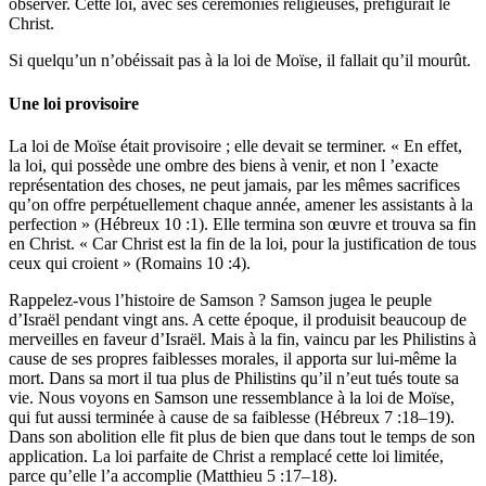
observer. Cette loi, avec ses cérémonies religieuses, préfigurait le
Christ.
Si quelqu’un n’obéissait pas à la loi de Moïse, il fallait qu’il mourût.
Une loi provisoire
La loi de Moïse était provisoire ; elle devait se terminer. « En effet,
la loi, qui possède une ombre des biens à venir, et non l ’exacte
représentation des choses, ne peut jamais, par les mêmes sacrifices
qu’on offre perpétuellement chaque année, amener les assistants à la
perfection » (Hébreux 10 :1). Elle termina son œuvre et trouva sa fin
en Christ. « Car Christ est la fin de la loi, pour la justification de tous
ceux qui croient » (Romains 10 :4).
Rappelez-vous l’histoire de Samson ? Samson jugea le peuple
d’Israël pendant vingt ans. A cette époque, il produisit beaucoup de
merveilles en faveur d’Israël. Mais à la fin, vaincu par les Philistins à
cause de ses propres faiblesses morales, il apporta sur lui-même la
mort. Dans sa mort il tua plus de Philistins qu’il n’eut tués toute sa
vie. Nous voyons en Samson une ressemblance à la loi de Moïse,
qui fut aussi terminée à cause de sa faiblesse (Hébreux 7 :18–19).
Dans son abolition elle fit plus de bien que dans tout le temps de son
application. La loi parfaite de Christ a remplacé cette loi limitée,
parce qu’elle l’a accomplie (Matthieu 5 :17–18).