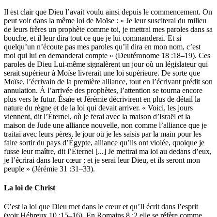
Il est clair que Dieu l’avait voulu ainsi depuis le commencement. On
peut voir dans la même loi de Moïse : « Je leur susciterai du milieu
de leurs frères un prophète comme toi, je mettrai mes paroles dans sa
bouche, et il leur dira tout ce que je lui commanderai. Et si
quelqu’un n’écoute pas mes paroles qu’il dira en mon nom, c’est
moi qui lui en demanderai compte » (Deutéronome 18 :18–19). Ces
paroles de Dieu Lui-même signalèrent un jour où un législateur qui
serait supérieur à Moïse livrerait une loi supérieure. De sorte que
Moïse, l’écrivain de la première alliance, tout en l’écrivant prédit son
annulation. À l’arrivée des prophètes, l’attention se tourna encore
plus vers le futur. Ésaïe et Jérémie décrivirent en plus de détail la
nature du règne et de la loi qui devait arriver. « Voici, les jours
viennent, dit l’Éternel, où je ferai avec la maison d’Israël et la
maison de Jude une alliance nouvelle, non comme l’alliance que je
traitai avec leurs pères, le jour où je les saisis par la main pour les
faire sortir du pays d’Égypte, alliance qu’ils ont violée, quoique je
fusse leur maître, dit l’Éternel [...] Je mettrai ma loi au dedans d’eux,
je l’écrirai dans leur cœur ; et je serai leur Dieu, et ils seront mon
peuple » (Jérémie 31 :31–33).
La loi de Christ
C’est la loi que Dieu met dans le cœur et qu’Il écrit dans l’esprit
(voir Hébreux 10 :15–16). En Romains 8 :2 elle se réfère comme