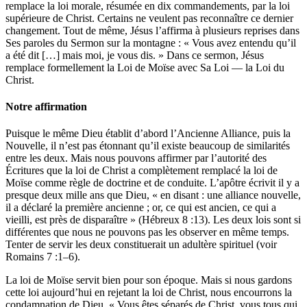
remplace la loi morale, résumée en dix commandements, par la loi
supérieure de Christ. Certains ne veulent pas reconnaître ce dernier
changement. Tout de même, Jésus l’affirma à plusieurs reprises dans
Ses paroles du Sermon sur la montagne : « Vous avez entendu qu’il
a été dit […] mais moi, je vous dis. » Dans ce sermon, Jésus
remplace formellement la Loi de Moïse avec Sa Loi — la Loi du
Christ.
Notre affirmation
Puisque le même Dieu établit d’abord l’Ancienne Alliance, puis la
Nouvelle, il n’est pas étonnant qu’il existe beaucoup de similarités
entre les deux. Mais nous pouvons affirmer par l’autorité des
Écritures que la loi de Christ a complètement remplacé la loi de
Moïse comme règle de doctrine et de conduite. L’apôtre écrivit il y a
presque deux mille ans que Dieu, « en disant : une alliance nouvelle,
il a déclaré la première ancienne ; or, ce qui est ancien, ce qui a
vieilli, est près de disparaître » (Hébreux 8 :13). Les deux lois sont si
différentes que nous ne pouvons pas les observer en même temps.
Tenter de servir les deux constituerait un adultère spirituel (voir
Romains 7 :1–6).
La loi de Moïse servit bien pour son époque. Mais si nous gardons
cette loi aujourd’hui en rejetant la loi de Christ, nous encourrons la
condamnation de Dieu. « Vous êtes séparés de Christ, vous tous qui