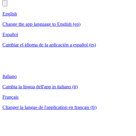
English
Change the app language to English (en)
Español
Cambiar el idioma de la aplicación a español (es)
Italiano
Cambia la lingua dell'app in italiano (it)
Français
Changer la langue de l'application en français (fr)