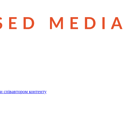
и співавтором контенту