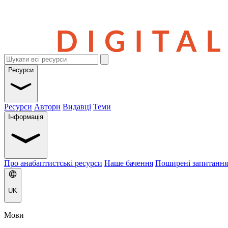
Ресурси
Ресурси
Автори
Видавці
Теми
Інформація
Про анабаптистські ресурси
Наше бачення
Поширені запитання
UK
Мови