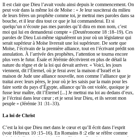
Il est clair que Dieu l’avait voulu ainsi depuis le commencement. On
peut voir dans la même loi de Moïse : « Je leur susciterai du milieu
de leurs frères un prophète comme toi, je mettrai mes paroles dans sa
bouche, et il leur dira tout ce que je lui commanderai. Et si
quelqu’un n’écoute pas mes paroles qu’il dira en mon nom, c’est
moi qui lui en demanderai compte » (Deutéronome 18 :18–19). Ces
paroles de Dieu Lui-même signalèrent un jour où un législateur qui
serait supérieur à Moïse livrerait une loi supérieure. De sorte que
Moïse, l’écrivain de la première alliance, tout en l’écrivant prédit son
annulation. À l’arrivée des prophètes, l’attention se tourna encore
plus vers le futur. Ésaïe et Jérémie décrivirent en plus de détail la
nature du règne et de la loi qui devait arriver. « Voici, les jours
viennent, dit l’Éternel, où je ferai avec la maison d’Israël et la
maison de Jude une alliance nouvelle, non comme l’alliance que je
traitai avec leurs pères, le jour où je les saisis par la main pour les
faire sortir du pays d’Égypte, alliance qu’ils ont violée, quoique je
fusse leur maître, dit l’Éternel [...] Je mettrai ma loi au dedans d’eux,
je l’écrirai dans leur cœur ; et je serai leur Dieu, et ils seront mon
peuple » (Jérémie 31 :31–33).
La loi de Christ
C’est la loi que Dieu met dans le cœur et qu’Il écrit dans l’esprit
(voir Hébreux 10 :15–16). En Romains 8 :2 elle se réfère comme