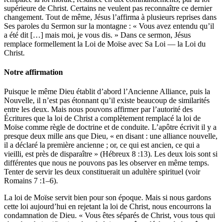
supérieure de Christ. Certains ne veulent pas reconnaître ce dernier
changement. Tout de même, Jésus l’affirma à plusieurs reprises dans
Ses paroles du Sermon sur la montagne : « Vous avez entendu qu’il
a été dit […] mais moi, je vous dis. » Dans ce sermon, Jésus
remplace formellement la Loi de Moïse avec Sa Loi — la Loi du
Christ.
Notre affirmation
Puisque le même Dieu établit d’abord l’Ancienne Alliance, puis la
Nouvelle, il n’est pas étonnant qu’il existe beaucoup de similarités
entre les deux. Mais nous pouvons affirmer par l’autorité des
Écritures que la loi de Christ a complètement remplacé la loi de
Moïse comme règle de doctrine et de conduite. L’apôtre écrivit il y a
presque deux mille ans que Dieu, « en disant : une alliance nouvelle,
il a déclaré la première ancienne ; or, ce qui est ancien, ce qui a
vieilli, est près de disparaître » (Hébreux 8 :13). Les deux lois sont si
différentes que nous ne pouvons pas les observer en même temps.
Tenter de servir les deux constituerait un adultère spirituel (voir
Romains 7 :1–6).
La loi de Moïse servit bien pour son époque. Mais si nous gardons
cette loi aujourd’hui en rejetant la loi de Christ, nous encourrons la
condamnation de Dieu. « Vous êtes séparés de Christ, vous tous qui