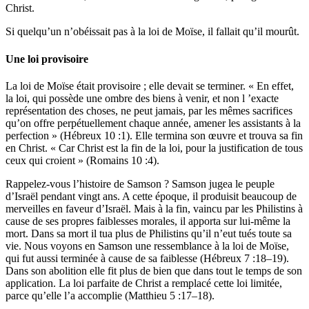
Christ.
Si quelqu’un n’obéissait pas à la loi de Moïse, il fallait qu’il mourût.
Une loi provisoire
La loi de Moïse était provisoire ; elle devait se terminer. « En effet,
la loi, qui possède une ombre des biens à venir, et non l ’exacte
représentation des choses, ne peut jamais, par les mêmes sacrifices
qu’on offre perpétuellement chaque année, amener les assistants à la
perfection » (Hébreux 10 :1). Elle termina son œuvre et trouva sa fin
en Christ. « Car Christ est la fin de la loi, pour la justification de tous
ceux qui croient » (Romains 10 :4).
Rappelez-vous l’histoire de Samson ? Samson jugea le peuple
d’Israël pendant vingt ans. A cette époque, il produisit beaucoup de
merveilles en faveur d’Israël. Mais à la fin, vaincu par les Philistins à
cause de ses propres faiblesses morales, il apporta sur lui-même la
mort. Dans sa mort il tua plus de Philistins qu’il n’eut tués toute sa
vie. Nous voyons en Samson une ressemblance à la loi de Moïse,
qui fut aussi terminée à cause de sa faiblesse (Hébreux 7 :18–19).
Dans son abolition elle fit plus de bien que dans tout le temps de son
application. La loi parfaite de Christ a remplacé cette loi limitée,
parce qu’elle l’a accomplie (Matthieu 5 :17–18).