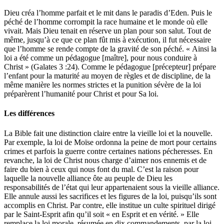
Dieu créa l’homme parfait et le mit dans le paradis d’Eden. Puis le
péché de l’homme corrompit la race humaine et le monde où elle
vivait. Mais Dieu tenait en réserve un plan pour son salut. Tout de
même, jusqu’à ce que ce plan fût mis à exécution, il fut nécessaire
que l’homme se rende compte de la gravité de son péché. « Ainsi la
loi a été comme un pédagogue [maître], pour nous conduire à
Christ » (Galates 3 :24). Comme le pédagogue [précepteur] prépare
l’enfant pour la maturité au moyen de règles et de discipline, de la
même manière les normes strictes et la punition sévère de la loi
préparèrent l’humanité pour Christ et pour Sa loi.
Les différences
La Bible fait une distinction claire entre la vieille loi et la nouvelle.
Par exemple, la loi de Moïse ordonna la peine de mort pour certains
crimes et parfois la guerre contre certaines nations pécheresses. En
revanche, la loi de Christ nous charge d’aimer nos ennemis et de
faire du bien à ceux qui nous font du mal. C’est la raison pour
laquelle la nouvelle alliance ôte au peuple de Dieu les
responsabilités de l’état qui leur appartenaient sous la vieille alliance.
Elle annule aussi les sacrifices et les figures de la loi, puisqu’ils sont
accomplis en Christ. Par contre, elle institue un culte spirituel dirigé
par le Saint-Esprit afin qu’il soit « en Esprit et en vérité. » Elle
remplace la loi morale, résumée en dix commandements, par la loi