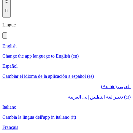
IT
Lingue
English
Change the app language to English (en)
Español
Cambiar el idioma de la aplicación a español (es)
العربي (Arabic)
(ar) تغيير لغة التطبيق إلى العربية
Italiano
Cambia la lingua dell'app in italiano (it)
Français