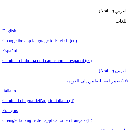
English
Change the a
Español
Cambiar el i
Italiano
Cambia la lin
Français
Changer la la