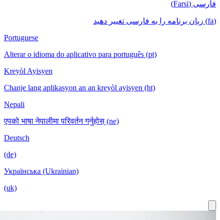
Portuguese
Alterar o id
Kreyòl Ayis
Chanje lang 
Nepali
एपको भाषा नेपा
Deutsch
(de)
Українська 
(uk)