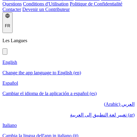
Questions
Conditions d'Utilisation
Politique de Confidentialité
Contacter
Devenir un Contributeur
FR
Les Langues
English
Change the app language to English (en)
Español
Cambiar el idioma de la aplicación a español (es)
العربي (Arabic)
(ar) تغيير لغة التطبيق إلى العربية
Italiano
Cambia la lingua dell'app in italiano (it)