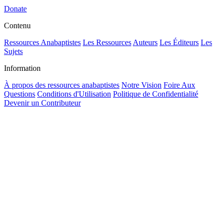
Donate
Contenu
Ressources Anabaptistes
Les Ressources
Auteurs
Les Éditeurs
Les
Sujets
Information
À propos des ressources anabaptistes
Notre Vision
Foire Aux
Questions
Conditions d'Utilisation
Politique de Confidentialité
Devenir un Contributeur