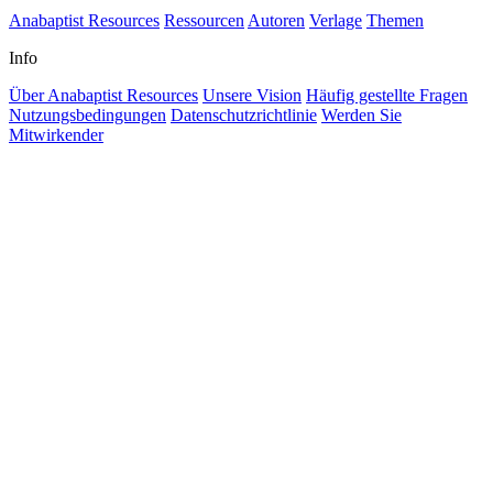
Anabaptist Resources
Ressourcen
Autoren
Verlage
Themen
Info
Über Anabaptist Resources
Unsere Vision
Häufig gestellte Fragen
Nutzungsbedingungen
Datenschutzrichtlinie
Werden Sie
Mitwirkender