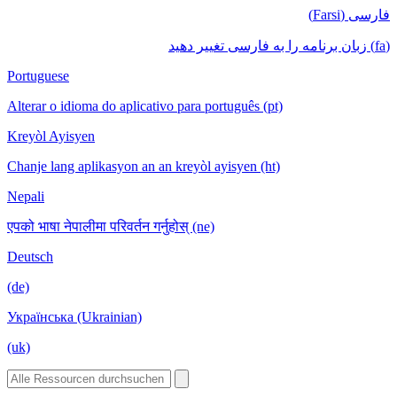
فارسی (Farsi)
(fa) زبان برنامه را به فارسی تغییر دهید
Portuguese
Alterar o idioma do aplicativo para português (pt)
Kreyòl Ayisyen
Chanje lang aplikasyon an an kreyòl ayisyen (ht)
Nepali
एपको भाषा नेपालीमा परिवर्तन गर्नुहोस् (ne)
Deutsch
(de)
Українська (Ukrainian)
(uk)