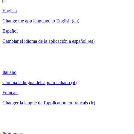
English
Change the app language to English (en)
Español
Cambiar el idioma de la aplicación a español (es)
Italiano
Cambia la lingua dell'app in italiano (it)
Français
Changer la langue de l'application en français (fr)
Portuguese