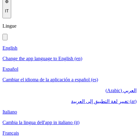
IT
Lingue
English
Change the app language to English (en)
Español
Cambiar el idioma de la aplicación a español (es)
العربي (Arabic)
(ar) تغيير لغة التطبيق إلى العربية
Italiano
Cambia la lingua dell'app in italiano (it)
Français