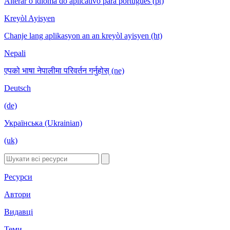
Alterar o idioma do aplicativo para português (pt)
Kreyòl Ayisyen
Chanje lang aplikasyon an an kreyòl ayisyen (ht)
Nepali
एपको भाषा नेपालीमा परिवर्तन गर्नुहोस् (ne)
Deutsch
(de)
Українська (Ukrainian)
(uk)
Ресурси
Автори
Видавці
Теми