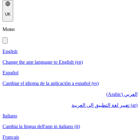
UK
Мови
English
Change the app language to English (en)
Español
Cambiar el idioma de la aplicación a español (es)
العربي (Arabic)
(ar) تغيير لغة التطبيق إلى العربية
Italiano
Cambia la lingua dell'app in italiano (it)
Français