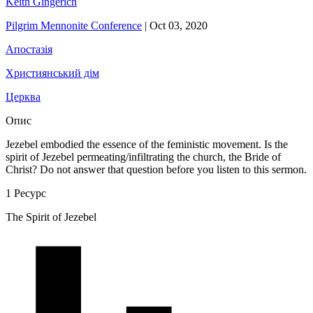
Keith Gingerich
Pilgrim Mennonite Conference
|
Oct 03, 2020
Апостазія
Християнський дім
Церква
Опис
Jezebel embodied the essence of the feministic movement. Is the
spirit of Jezebel permeating/infiltrating the church, the Bride of
Christ? Do not answer that question before you listen to this sermon.
1 Ресурс
The Spirit of Jezebel