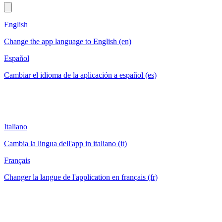
English
Change the app language to English (en)
Español
Cambiar el idioma de la aplicación a español (es)
Italiano
Cambia la lingua dell'app in italiano (it)
Français
Changer la langue de l'application en français (fr)