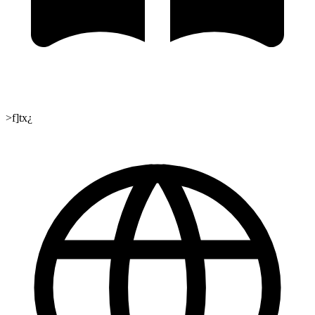
>f]tx¿