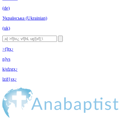
(de)
Українська (Ukrainian)
(uk)
>f]tx¿
n]vs
k|sfzgx¿
lzif{sx¿