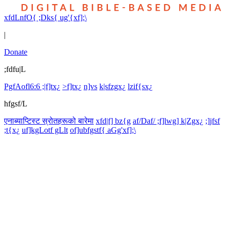
xfdLnfO{ ;Dks{ ug'{xf];\
|
Donate
;fdfu|L
PgfAofl6:6 ;|f]tx¿
>f]tx¿
n]vs
k|sfzgx¿
lzif{sx¿
hfgsf/L
एनाब्याप्टिस्ट स्रोतहरूको बारेमा
xfd|f] bz{g
af/Daf/ ;f]lwg] k|Zgx¿
;]jfsf
;t{x¿
uf]kgLotf gLlt
of]ubfgstf{ aGg'xf];\