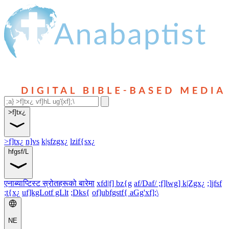
>f]tx¿
>f]tx¿
n]vs
k|sfzgx¿
lzif{sx¿
hfgsf/L
एनाब्याप्टिस्ट स्रोतहरूको बारेमा
xfd|f] bz{g
af/Daf/ ;f]lwg] k|Zgx¿
;]jfsf
;t{x¿
uf]kgLotf gLlt
;Dks{
of]ubfgstf{ aGg'xf];\
NE