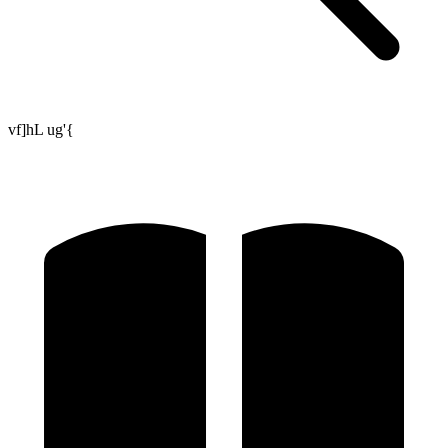
vf]hL ug'{