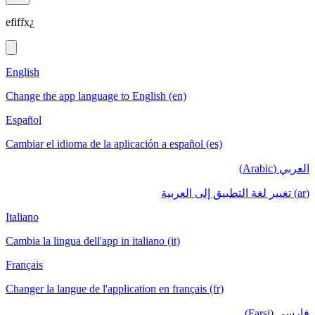
efiffx¿
English
Change the app language to English (en)
Español
Cambiar el idioma de la aplicación a español (es)
العربي (Arabic)
(ar) تغيير لغة التطبيق إلى العربية
Italiano
Cambia la lingua dell'app in italiano (it)
Français
Changer la langue de l'application en français (fr)
فارسی (Farsi)