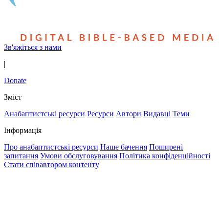
Зв'яжіться з нами
|
Donate
Зміст
Анабаптистські ресурси
Ресурси
Автори
Видавці
Теми
Інформація
Про анабаптистські ресурси
Наше бачення
Поширені
запитання
Умови обслуговування
Політика конфіденційності
Стати співавтором контенту