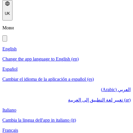
UK
Мови
English
Change the app language to English (en)
Español
Cambiar el idioma de la aplicación a español (es)
العربي (Arabic)
(ar) تغيير لغة التطبيق إلى العربية
Italiano
Cambia la lingua dell'app in italiano (it)
Français