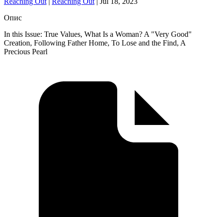
Reaching Out
|
Reaching Out
|
Jul 18, 2023
Опис
In this Issue: True Values, What Is a Woman? A "Very Good"
Creation, Following Father Home, To Lose and the Find, A
Precious Pearl