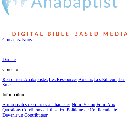
Contactez Nous
|
Donate
Contenu
Ressources Anabaptistes
Les Ressources
Auteurs
Les Éditeurs
Les
Sujets
Information
À propos des ressources anabaptistes
Notre Vision
Foire Aux
Questions
Conditions d'Utilisation
Politique de Confidentialité
Devenir un Contributeur