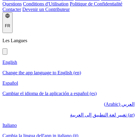
Questions
Conditions d'Utilisation
Politique de Confidentialité
Contacter
Devenir un Contributeur
FR
Les Langues
English
Change the app language to English (en)
Español
Cambiar el idioma de la aplicación a español (es)
العربي (Arabic)
(ar) تغيير لغة التطبيق إلى العربية
Italiano
Cambia la lingua dell'app in italiano (it)