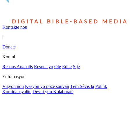
Kontakte nou
|
Donate
Kontni
Resous Anabatis
Resous yo
Otè
Editè
Sijè
Enfòmasyon
Vizyon nou
Kesyon yo poze souvan
Tèm Sèvis la
Politik
Konfidansyalite
Devni yon Kolaboratè