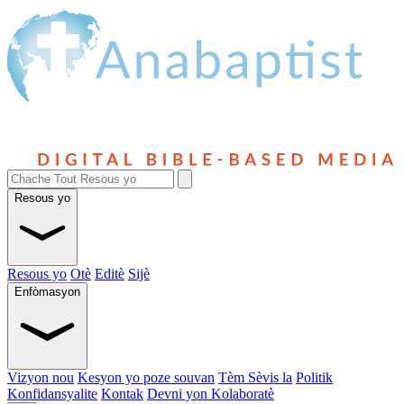
Resous yo
Resous yo
Otè
Editè
Sijè
Enfòmasyon
Vizyon nou
Kesyon yo poze souvan
Tèm Sèvis la
Politik
Konfidansyalite
Kontak
Devni yon Kolaboratè