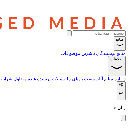
منابع
موضوعات
ناشرین
نویسندگان
منابع
اطلاعات
 خدمات
سوالات پرسیده شده متداول
رویای ما
درباره منابع آناباپتیست
FA
زبان ها