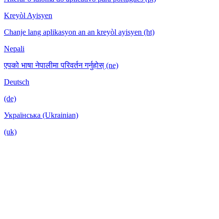
Kreyòl Ayisyen
Chanje lang aplikasyon an an kreyòl ayisyen (ht)
Nepali
एपको भाषा नेपालीमा परिवर्तन गर्नुहोस् (ne)
Deutsch
(de)
Українська (Ukrainian)
(uk)