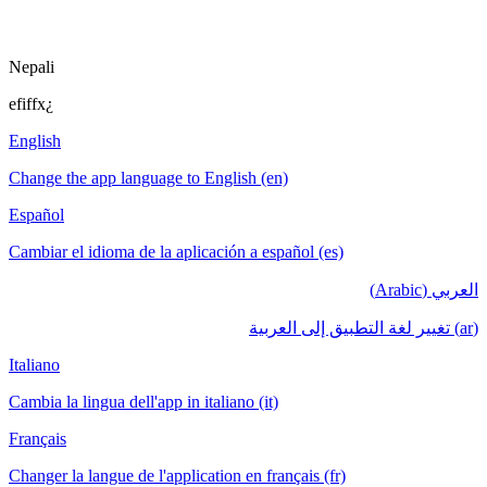
Nepali
efiffx¿
English
Change the app language to English (en)
Español
Cambiar el idioma de la aplicación a español (es)
العربي (Arabic)
(ar) تغيير لغة التطبيق إلى العربية
Italiano
Cambia la lingua dell'app in italiano (it)
Français
Changer la langue de l'application en français (fr)