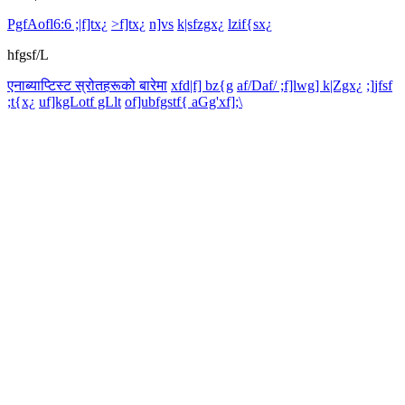
PgfAofl6:6 ;|f]tx¿
>f]tx¿
n]vs
k|sfzgx¿
lzif{sx¿
hfgsf/L
एनाब्याप्टिस्ट स्रोतहरूको बारेमा
xfd|f] bz{g
af/Daf/ ;f]lwg] k|Zgx¿
;]jfsf
;t{x¿
uf]kgLotf gLlt
of]ubfgstf{ aGg'xf];\