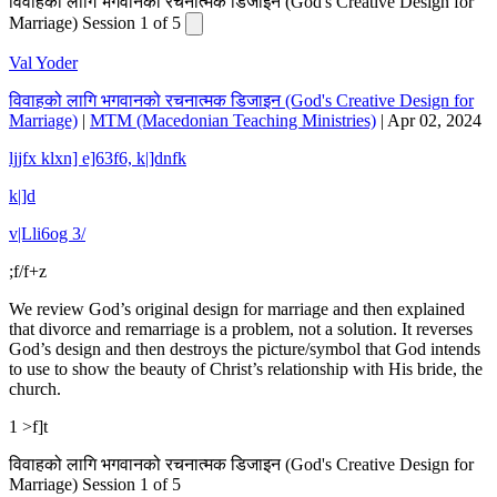
विवाहको लागि भगवानको रचनात्मक डिजाइन (God's Creative Design for
Marriage) Session 1 of 5
Val Yoder
विवाहको लागि भगवानको रचनात्मक डिजाइन (God's Creative Design for
Marriage)
|
MTM (Macedonian Teaching Ministries)
|
Apr 02, 2024
ljjfx klxn] e]63f6, k|]dnfk
k|]d
v|Lli6og 3/
;f/f+z
We review God’s original design for marriage and then explained
that divorce and remarriage is a problem, not a solution. It reverses
God’s design and then destroys the picture/symbol that God intends
to use to show the beauty of Christ’s relationship with His bride, the
church.
1 >f]t
विवाहको लागि भगवानको रचनात्मक डिजाइन (God's Creative Design for
Marriage) Session 1 of 5