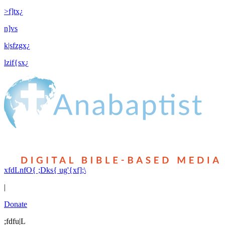
>f]tx¿
n]vs
k|sfzgx¿
lzif{sx¿
xfdLnfO{ ;Dks{ ug'{xf];\
|
Donate
;fdfu|L