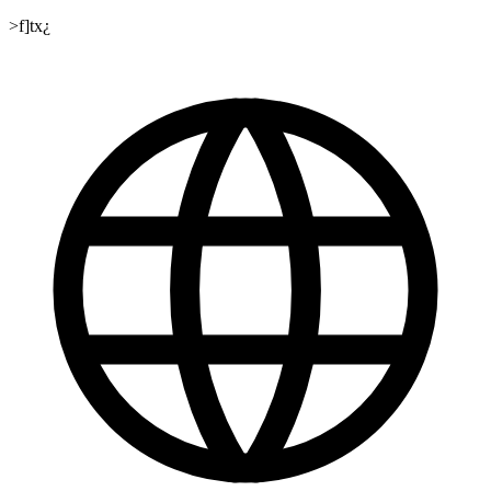
>f]tx¿