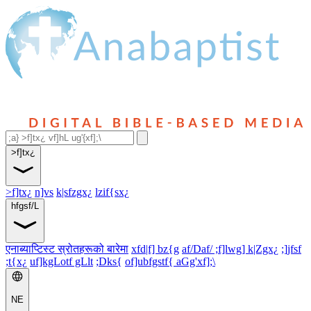
>f]tx¿
>f]tx¿
n]vs
k|sfzgx¿
lzif{sx¿
hfgsf/L
एनाब्याप्टिस्ट स्रोतहरूको बारेमा
xfd|f] bz{g
af/Daf/ ;f]lwg] k|Zgx¿
;]jfsf
;t{x¿
uf]kgLotf gLlt
;Dks{
of]ubfgstf{ aGg'xf];\
NE