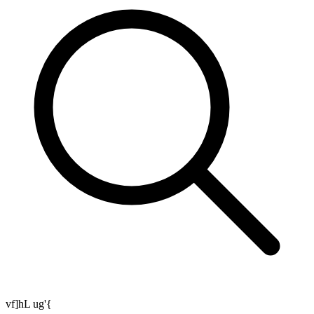
vf]hL ug'{