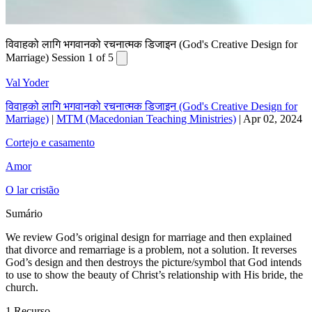
विवाहको लागि भगवानको रचनात्मक डिजाइन (God's Creative Design for
Marriage) Session 1 of 5
Val Yoder
विवाहको लागि भगवानको रचनात्मक डिजाइन (God's Creative Design for
Marriage)
|
MTM (Macedonian Teaching Ministries)
|
Apr 02, 2024
Cortejo e casamento
Amor
O lar cristão
Sumário
We review God’s original design for marriage and then explained
that divorce and remarriage is a problem, not a solution. It reverses
God’s design and then destroys the picture/symbol that God intends
to use to show the beauty of Christ’s relationship with His bride, the
church.
1 Recurso