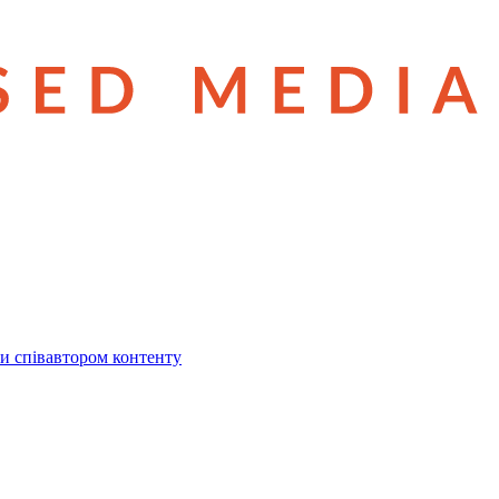
и співавтором контенту