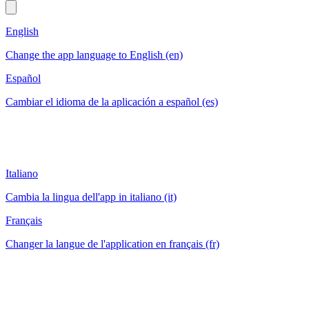
English
Change the app language to English (en)
Español
Cambiar el idioma de la aplicación a español (es)
Italiano
Cambia la lingua dell'app in italiano (it)
Français
Changer la langue de l'application en français (fr)