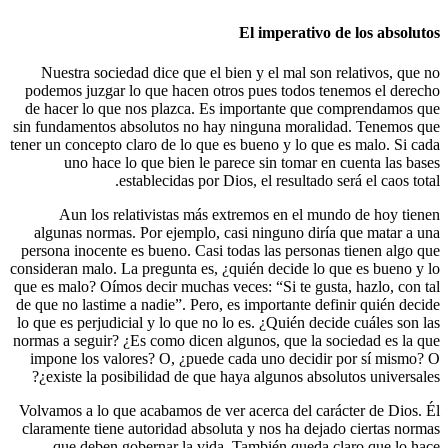
El impe
Nuestra sociedad dice que el bien y el 
podemos juzgar lo que hacen otros pues 
de hacer lo que nos plazca. Es importan
sin fundamentos absolutos no hay ninguna
tener un concepto claro de lo que es bueno 
uno hace lo que bien le parece sin 
establecidas por Dios, el re
Aun los relativistas más extremos e
algunas normas. Por ejemplo, casi ningu
persona inocente es bueno. Casi todas las 
consideran malo. La pregunta es, ¿quién dec
que es malo? Oímos decir muchas veces: “Si 
de que no lastime a nadie”. Pero, es import
lo que es perjudicial y lo que no lo es. ¿Qu
normas a seguir? ¿Es como dicen algunos, q
impone los valores? O, ¿puede cada uno 
¿existe la posibilidad de que haya algun
Volvamos a lo que acabamos de ver acerca 
claramente tiene autoridad absoluta y nos 
que deben gobernar la vida. También