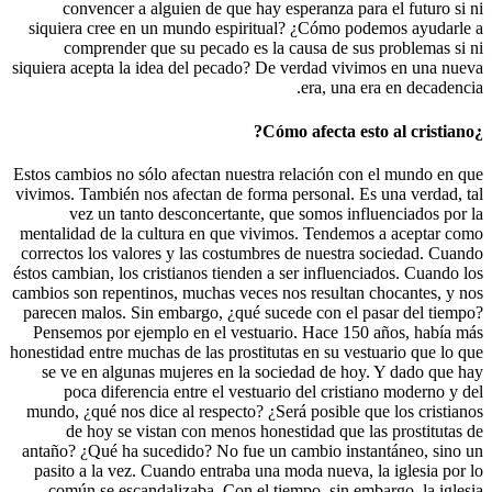
convencer a alguien de que hay esper
siquiera cree en un mundo espiritual? ¿
comprender que su pecado es la caus
siquiera acepta la idea del pecado? De ver
er
Estos cambios no sólo afectan nuestra rela
vivimos. También nos afectan de forma pers
vez un tanto desconcertante, que so
mentalidad de la cultura en que vivimos.
correctos los valores y las costumbres de 
éstos cambian, los cristianos tienden a ser 
cambios son repentinos, muchas veces nos r
parecen malos. Sin embargo, ¿qué sucede 
Pensemos por ejemplo en el vestuario. H
honestidad entre muchas de las prostitutas e
se ve en algunas mujeres en la socieda
poca diferencia entre el vestuario de
mundo, ¿qué nos dice al respecto? ¿Será p
de hoy se vistan con menos honestida
antaño? ¿Qué ha sucedido? No fue un camb
pasito a la vez. Cuando entraba una moda
común se escandalizaba. Con el tiempo,