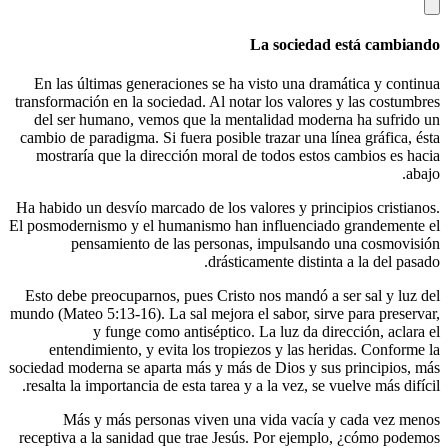
La so
En las últimas generaciones se ha visto 
transformación en la sociedad. Al notar los
del ser humano, vemos que la mentalida
cambio de paradigma. Si fuera posible traza
mostraría que la dirección moral de tod
Ha habido un desvío marcado de los valores
El posmodernismo y el humanismo han infl
pensamiento de las personas, imp
drásticamente
Esto debe preocuparnos, pues Cristo nos m
mundo (Mateo 5:13-16). La sal mejora el sab
y funge como antiséptico. La lu
entendimiento, y evita los tropiezos y
sociedad moderna se aparta más y más de Di
resalta la importancia de esta tarea y a la 
Más y más personas viven una vida
receptiva a la sanidad que trae Jesús. Po