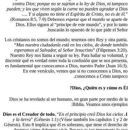
contra Dios; porque no se sujetan a la
pueden; y los que viven según la carne n
…. Y si alguno no tiene el Espíritu
(Romanos 8:5, 7-9) Debemos esperar qu
Dios. Ellos siguen al “principe de es
buscarán lo opuesto
Los cristianos no somos del mundo; tenemos
“
Mas nuestra ciudadanía está en los 
esperamos al Salvador, al Señor Jesuc
Nuestro Rey nos llama a seguir su ley. P
discernir qué es verdad entre toda la confu
es fundamental que conozcamos a Dios, nu
En este versículo, vemos que si
cono
Dios, 
Dios se ha revelado al ser humano, en gr
Bibli
“
En el princip
y la tierra
” (Génesis 1:1) (Véase tambi
Génesis). Esto 8 implica que él es soberano
decirnos cómo debemos vivir. Por eso 