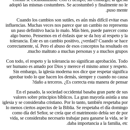
adoptó las mismas costumbres. Se acost
Cuando los cambios son sutiles, es aú
influencias. Muchas veces nos parece que
un paso definitivo hacia lo malo. Más 
algo bueno. Pensemos en el énfasis que 
tolerancia. Éste es un cambio positivo,
correctamente, sí. Pero el abuso de esos 
mucho maltrato a muchas pers
Con todo, el respeto y la tolerancia no si
ser humano es amado por Dios y merece e
Sin embargo, la iglesia moderna nos di
aprobar todo lo que hacen los demás, s
daño a terceros. ¿Es correc
En el pasado, la sociedad occidental
valores sobre principios bíblicos. La g
iglesia y se consideraba cristiano. Por lo tan
lo menos ciertos aspectos de la Biblia. Se
como día del Señor, se creía que el ma
vida, se consideraba necesario trabajar p
daba impo