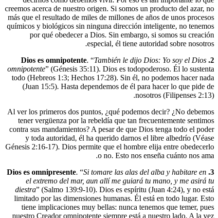
creemos acerca de nuestro origen. Si somos 
más que el resultado de miles de millones 
químicos y biológicos sin ninguna dirección
por qué obedecer a Dios. Sin embar
especial, él tiene
. “
También le dij
omnipotente
” (Génesis 35:11). Dios es tod
todo (Hebreos 1:3; Hechos 17:28). Sin é
(Juan 15:5). Hasta dependemos de él p
n
Al ver los primeros dos puntos, ¿qué pod
tener vergüenza por la rebeldía que tan
contra sus mandamientos? A pesar de que 
y toda autoridad, él ha querido darnos
Génesis 2:16-17). Dios permite que el hombr
o no. Esto no
. “
Si tomare las alas
el extremo del mar, aun allí me guiar
diestra
” (Salmo 139:9-10). Dios es espíri
limitado por las dimensiones humanas. Él
tiene implicaciones muy bellas: nunca
nuestro Creador omnipotente siempre está 