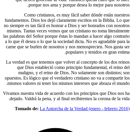
porque nos ama y porque desea
Como cristianos, es muy fácil sa
fundamentos. Dios los dejó claramente escr
no siempre es tan fácil es honrar a Dios y 
mismos. Tantas veces vemos que un cristi
las palabras del Señor porque éstas lo mand
a lo que él desea o lo que la sociedad dicta
carne que se burlen de nosotros y nos men
populares 
La verdad es que tenemos que volver al co
que Dios estableció como principio f
maligno, y el reino de Dios. No sol
opuestos. Es lógico que el verdadero cristi
mismos valores ni tener los mismos intere
Vivamos nuestra vida de acuerdo con los pr
dejado. Valdrá la pena, y al final recibir
Tomado de:
La Antorcha de la Verda