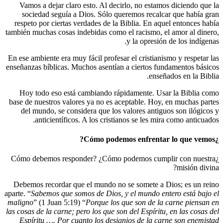
Vamos a dejar claro esto. Al decirlo, n
sociedad seguía a Dios. Sólo queremos
respeto por ciertas verdades de la Biblia
también muchas cosas indebidas como el rac
y la 
En ese ambiente era muy fácil profesar el cr
enseñanzas bíblicas. Muchos asentían a cie
Hoy todo eso está cambiando rápidamen
base de nuestros valores ya no es aceptabl
del mundo, se considera que los valore
anticientíficos. A los cristianos se
¿Cómo debemos responder? ¿Cómo podemo
Debemos recordar que el mundo no se som
aparte. “
Sabemos que somos de Dios, y el mu
maligno
” (1 Juan 5:19) “
Porque los que so
las cosas de la carne; pero los que son del E
Espíritu …. Por cuanto los designios d