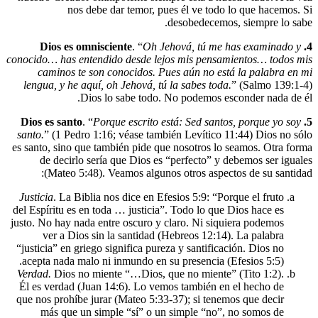
nos debe dar temor, pues él ve
desobed
. “
Oh Jehová, t
conocido… has entendido desde lejos mis 
caminos te son conocidos. Pues aún 
lengua, y he aquí, oh Jehová, tú la sabe
Dios lo sabe todo. No pode
. “
Porque escrito está: Sed
santo.
” (1 Pedro 1:16; véase también Leví
es santo, sino que también pide que nosotr
de decirlo sería que Dios es “perfec
(Mateo 5:48). Veamos algunos otros 
Justicia
. La Biblia nos dice en Efesios 5:
del Espíritu es en toda … justicia”. Todo l
justo. No hay nada entre oscuro y claro. N
ver a Dios sin la santidad (Hebreos 
“justicia” en griego significa pureza y san
acepta nada malo ni inmundo en su presen
Verdad.
Dios no miente “…Dios, que no mi
Él es verdad (Juan 14:6). Lo vemos tamb
que nos prohíbe jurar (Mateo 5:33-37); si
más que un simple “sí” o un simple 