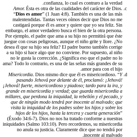
confianza, lo cual es co
Amor.
Ésta es otra de las cualidades de
“
Dios es amor
” (1 Juan 4:8). También
malentendidas. Tantas veces oímos dec
castigará porque él es amor y quiere qu
embargo, el amor verdadero busca el bien d
Por ejemplo, el padre que ama a su hijo no 
juegue con cosas peligrosas, aunque el niño 
desea él que su hijo sea feliz? El padre bue
a su hijo si hace algo que no conviene. Po
no le gusta la corrección. ¿Significa eso
ama? Todo lo contrario, es una de las señas
amo
Misericordia
. Dios mismo dice que él es 
pasando Jehová por delante de él, p
¡Jehová! fuerte, misericordioso y piadoso; t
grande en misericordia y verdad; que gua
millares, que perdona la iniquidad, la rebe
que de ningún modo tendrá por inocent
visita la iniquidad de los padres sobre lo
hijos de los hijos, hasta la tercera y
(Éxodo 34:6-7). Dios no nos ha tratado c
iniquidades (Salmo 103:10). Pero recordemo
no anula su justicia. Claramente dice
in